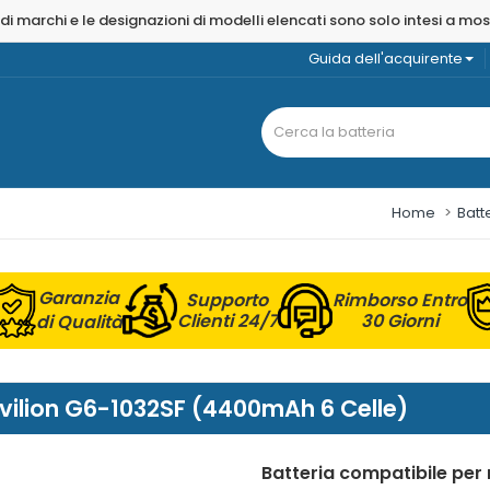
 di marchi e le designazioni di modelli elencati sono solo intesi a mo
Guida dell'acquirente
Home
Batt
Garanzia
Supporto
Rimborso Entro
Clienti 24/7
30 Giorni
di Qualità
Pavilion G6-1032SF (4400mAh 6 Celle)
Batteria compatibile per