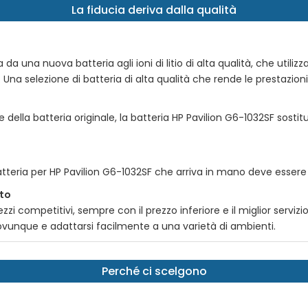
La fiducia deriva dalla qualità
 una nuova batteria agli ioni di litio di alta qualità, che utilizza i
 Una selezione di batteria di alta qualità che rende le prestazioni 
e della batteria originale, la batteria
HP Pavilion G6-1032SF
sostitu
atteria per
HP Pavilion G6-1032SF
che arriva in mano deve essere s
tto
zi competitivi, sempre con il prezzo inferiore e il miglior serviz
e ovunque e adattarsi facilmente a una varietà di ambienti.
Perché ci scelgono