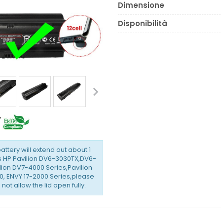
Dimensione
Disponibilità
battery will extend out about 1
is HP Pavilion DV6-3030TX,DV6-
ion DV7-4000 Series,Pavilion
, ENVY 17-2000 Series,please
not allow the lid open fully.