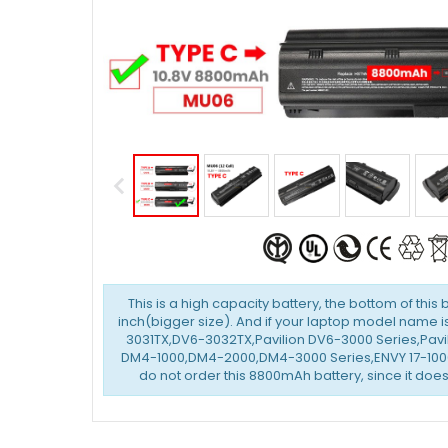
This is a high capacity battery, the bottom of this 
inch(bigger size). And if your laptop model name 
3031TX,DV6-3032TX,Pavilion DV6-3000 Series,Pavil
DM4-1000,DM4-2000,DM4-3000 Series,ENVY 17-1000
do not order this 8800mAh battery, since it does 