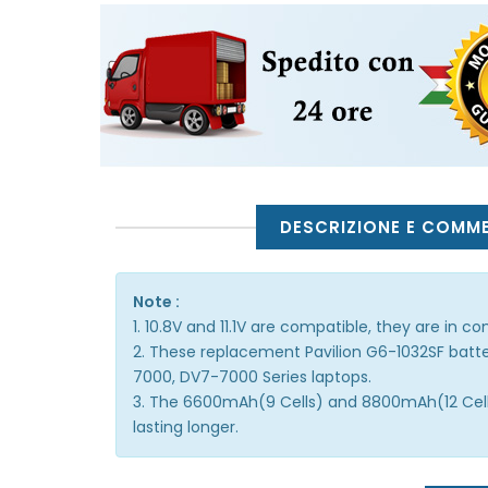
DESCRIZIONE E COMM
Note :
1. 10.8V and 11.1V are compatible, they are in 
2. These replacement Pavilion G6-1032SF batte
7000, DV7-7000 Series laptops.
3. The 6600mAh(9 Cells) and 8800mAh(12 Cells)
lasting longer.