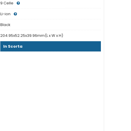
9 Celle
Li-ion
Black
204.95x52.25x39.96mm(L x W x H)
In Scorta