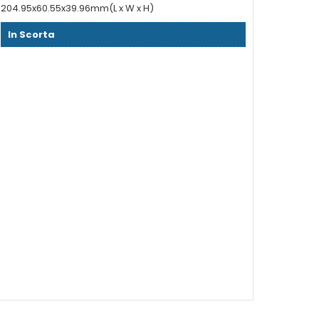
204.95x60.55x39.96mm(L x W x H)
In Scorta