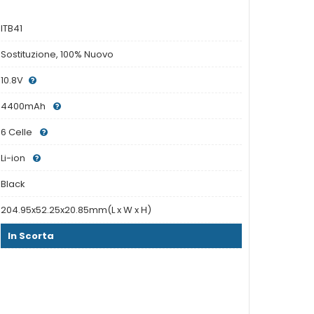
ITB41
Sostituzione, 100% Nuovo
10.8V
4400mAh
6 Celle
Li-ion
Black
204.95x52.25x20.85mm(L x W x H)
In Scorta