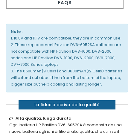
FAQS
Note :
1. 10.8V and 11.1V are compatible, they are in common use.
2. These replacement Pavilion DV6-6052SA batteries are
not compatible with HP Pavilion DV3-1000, DV3-2000
series and HP Pavilion DV6-1000, DV6-2000, DV6-7000,
DV7-7000 Series laptops.
3. The 6600mAh(9 Cells) and 8800mAh(12 Cells) batteries
will extend out about 1 inch from the bottom of the laptop,
bigger size but help cooling and lasting longer.
La fiducia deriva dalla qualità
Alta qualità, lunga durata
Ogni batteria
HP Pavilion DV6-6052SA
è composta da una
nuova batteria agli ioni di litio di alta qualità, che utilizza il