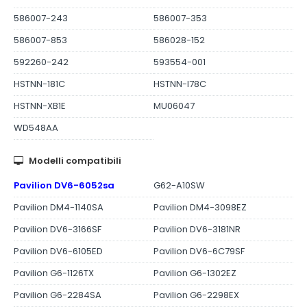
586007-243
586007-353
586007-853
586028-152
592260-242
593554-001
HSTNN-181C
HSTNN-I78C
HSTNN-XB1E
MU06047
WD548AA
Modelli compatibili
Pavilion DV6-6052sa
G62-A10SW
Pavilion DM4-1140SA
Pavilion DM4-3098EZ
Pavilion DV6-3166SF
Pavilion DV6-3181NR
Pavilion DV6-6105ED
Pavilion DV6-6C79SF
Pavilion G6-1126TX
Pavilion G6-1302EZ
Pavilion G6-2284SA
Pavilion G6-2298EX