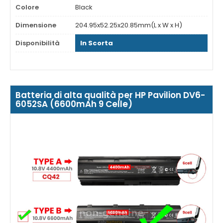
Colore
Black
Dimensione
204.95x52.25x20.85mm(L x W x H)
Disponibilità
In Scorta
Batteria di alta qualità per HP Pavilion DV6-
6052SA (6600mAh 9 Celle)