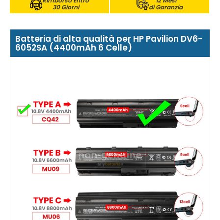
Rimborso Entro
12 Mesi
30 Giorni
di Garanzia
Batteria di alta qualità per HP Pavilion DV6-
6052SA (4400mAh 6 Celle)