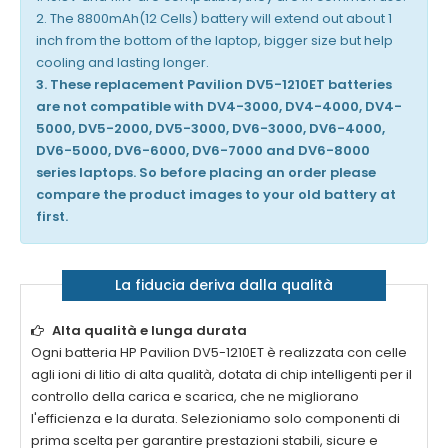
2. The 8800mAh(12 Cells) battery will extend out about 1
inch from the bottom of the laptop, bigger size but help
cooling and lasting longer.
3. These replacement Pavilion DV5-1210ET batteries
are not compatible with DV4-3000, DV4-4000, DV4-
5000, DV5-2000, DV5-3000, DV6-3000, DV6-4000,
DV6-5000, DV6-6000, DV6-7000 and DV6-8000
series laptops. So before placing an order please
compare the product images to your old battery at
first.
La fiducia deriva dalla qualità
Alta qualità e lunga durata
Ogni
batteria HP Pavilion DV5-1210ET
è realizzata con celle
agli ioni di litio di alta qualità, dotata di chip intelligenti per il
controllo della carica e scarica, che ne migliorano
l'efficienza e la durata. Selezioniamo solo componenti di
prima scelta per garantire prestazioni stabili, sicure e