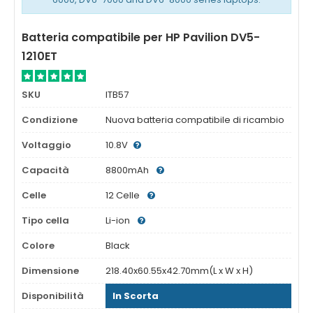
Batteria compatibile per HP Pavilion DV5-
1210ET
SKU
ITB57
Condizione
Nuova batteria compatibile di ricambio
Voltaggio
10.8V
Capacità
8800mAh
Celle
12 Celle
Tipo cella
Li-ion
Colore
Black
Dimensione
218.40x60.55x42.70mm(L x W x H)
Disponibilità
In Scorta