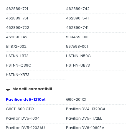
462889-721
462889-742
462889-761
462890-541
462890-722
462890-741
462891-142
509459-001
511872-002
597598-001
HSTNN-LB73
HSTNN-N50C
HSTNN-Q39C
HSTNN-UB73
HSTNN-XB73
Modelli compatibili
Pavilion dv5-1210et
G60-201XX
G60T-600 CTO
Pavilion DV4-1320CA
Pavilion DV5-1004
Pavilion DV5-1172EL
Pavilion DV5-1203AU
Pavilion DV6-1060EV