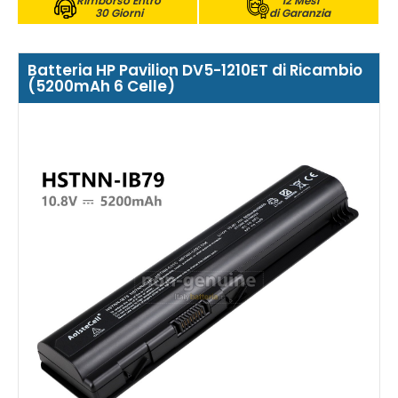
Rimborso Entro
12 Mesi
30 Giorni
di Garanzia
Batteria HP Pavilion DV5-1210ET di Ricambio
(5200mAh 6 Celle)