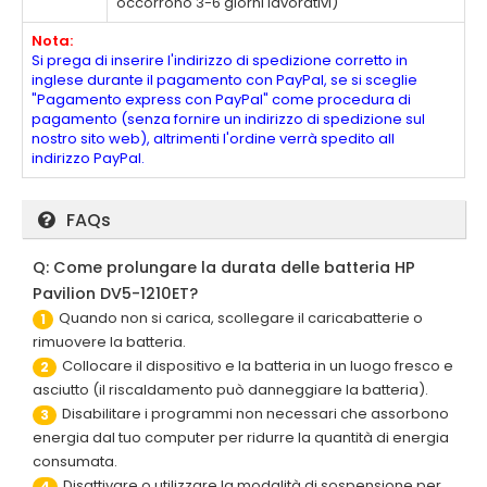
occorrono 3-6 giorni lavorativi)
Nota:
Si prega di inserire l'indirizzo di spedizione corretto in
inglese durante il pagamento con PayPal, se si sceglie
"Pagamento express con PayPal" come procedura di
pagamento (senza fornire un indirizzo di spedizione sul
nostro sito web), altrimenti l'ordine verrà spedito all
indirizzo PayPal.
FAQs
Q: Come prolungare la durata delle batteria HP
Pavilion DV5-1210ET?
Quando non si carica, scollegare il caricabatterie o
1
rimuovere la batteria.
Collocare il dispositivo e la batteria in un luogo fresco e
2
asciutto (il riscaldamento può danneggiare la batteria).
Disabilitare i programmi non necessari che assorbono
3
energia dal tuo computer per ridurre la quantità di energia
consumata.
Disattivare o utilizzare la modalità di sospensione per
4