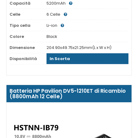
Capacità
5200mAh
Celle
6 Celle
Tipo cella
Li-ion
Colore
Black
Dimensione
204.90x49.75x21.25mm(L x W x H)
Disponibilità
In Scorta
Batteria HP Pavilion DV5-1210ET di Ricambio
(8800mAh 12 Celle)