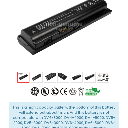
This is a high capacity battery, the bottom of this battery
will extend out about 1 inch. And this battery is not
compatible with DV4-3000, DV4-4000, DV4-5000, DV5-
2000, DV5-3000, DV6-3000, DV6-4000, DV6-5000, DV6-
6000, DV6-7000 and DV6-8000 series laptops.