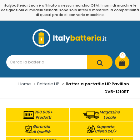
italybatteria.it non è affiliato a nessun marchio OEM. I nomi di marchi e le
designazioni di modelli elencati sono solo intesi a mostrare la compatibilità
di questi prodotti con varie macchine.
0
Home
Batterie HP
Batteria portatile HP Pavilion
DV5-1210ET
900.000+
Magazzino
Prodotti
Locale
Garanzia
Supporto
Clienti 24/7
di Qualità