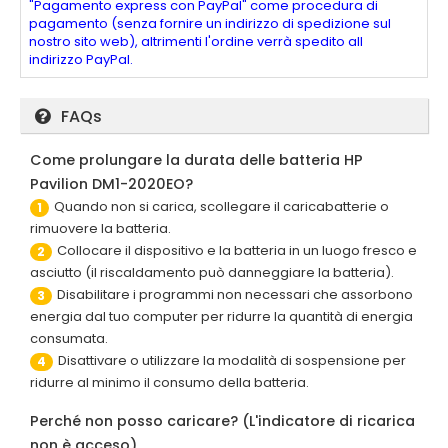
"Pagamento express con PayPal" come procedura di
pagamento (senza fornire un indirizzo di spedizione sul
nostro sito web), altrimenti l'ordine verrà spedito all
indirizzo PayPal.
FAQs
Come prolungare la durata delle batteria HP
Pavilion DM1-2020EO?
Quando non si carica, scollegare il caricabatterie o
1
rimuovere la batteria.
Collocare il dispositivo e la batteria in un luogo fresco e
2
asciutto (il riscaldamento può danneggiare la batteria).
Disabilitare i programmi non necessari che assorbono
3
energia dal tuo computer per ridurre la quantità di energia
consumata.
Disattivare o utilizzare la modalità di sospensione per
4
ridurre al minimo il consumo della batteria.
Perché non posso caricare? (L'indicatore di ricarica
non è acceso)