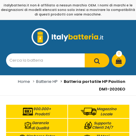
italybatteria.it non è affiliato a nessun marchio OEM. I nomi di marchi e le
designazioni di modelli elencati sono solo intesi a mostrare la compatibilità
di questi prodotti con varie macchine.
0
Home
Batterie HP
Batteria portatile HP Pavilion
DM1-2020EO
900.000+
Magazzino
Prodotti
Locale
Garanzia
Supporto
Clienti 24/7
di Qualità