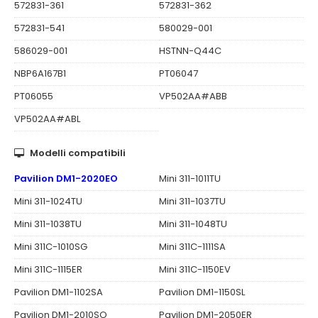
572831-361
572831-362
572831-541
580029-001
586029-001
HSTNN-Q44C
NBP6A167B1
PT06047
PT06055
VP502AA#ABB
VP502AA#ABL
Modelli compatibili
Pavilion DM1-2020EO
Mini 311-1011TU
Mini 311-1024TU
Mini 311-1037TU
Mini 311-1038TU
Mini 311-1048TU
Mini 311C-1010SG
Mini 311C-1111SA
Mini 311C-1115ER
Mini 311C-1150EV
Pavilion DM1-1102SA
Pavilion DM1-1150SL
Pavilion DM1-2010SO
Pavilion DM1-2050ER