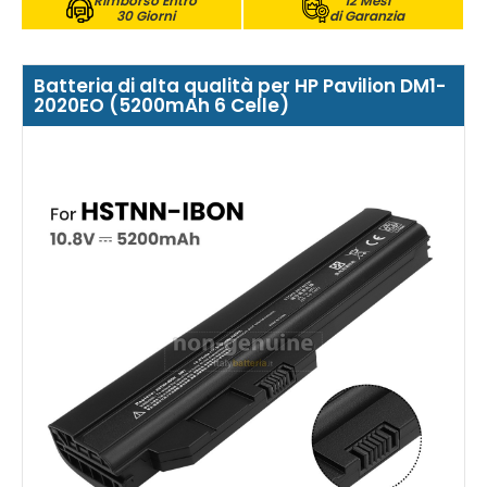
Rimborso Entro
12 Mesi
30 Giorni
di Garanzia
Batteria di alta qualità per HP Pavilion DM1-
2020EO (5200mAh 6 Celle)