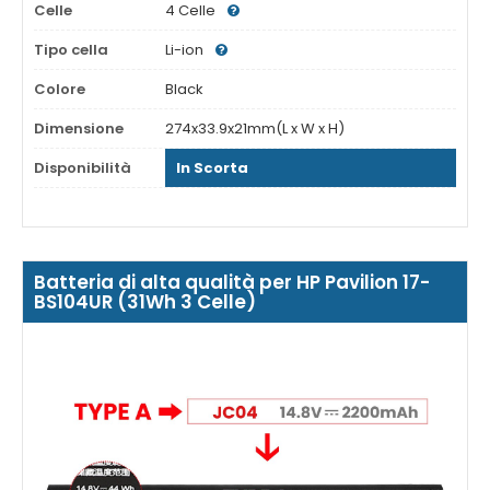
Celle
4 Celle
Tipo cella
Li-ion
Colore
Black
Dimensione
274x33.9x21mm(L x W x H)
Disponibilità
In Scorta
Batteria di alta qualità per HP Pavilion 17-
BS104UR (31Wh 3 Celle)