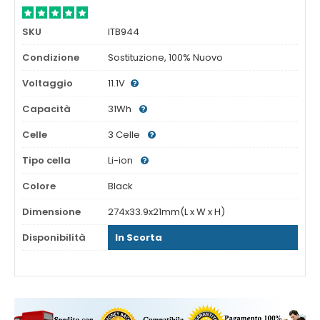
SKU
ITB944
Condizione
Sostituzione, 100% Nuovo
Voltaggio
11.1V
Capacità
31Wh
Celle
3 Celle
Tipo cella
Li-ion
Colore
Black
Dimensione
274x33.9x21mm(L x W x H)
Disponibilità
In Scorta