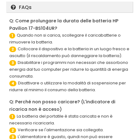
FAQs
Q: Come prolungare la durata delle batteria HP
Pavilion 17-BS104UR?
Quando non si carica, scollegare il caricabatterie o
1
rimuovere la batteria.
Collocare il dispositivo e la batteria in un luogo fresco e
2
asciutto (il riscaldamento può danneggiare la batteria).
Disabilitare i programmi non necessari che assorbono
3
energia dal tuo computer per ridurre la quantità di energia
consumata.
Disattivare o utilizzare la modalità di sospensione per
4
ridurre al minimo il consumo della batteria.
Q: Perché non posso caricare? (L'indicatore di
ricarica non è acceso)
La batteria del portatile è stata caricata e non è
1
necessario ricaricarla.
Verificare se l'alimentazione sia collegata.
2
L'alimentatore è guasto, quindi non può essere
3