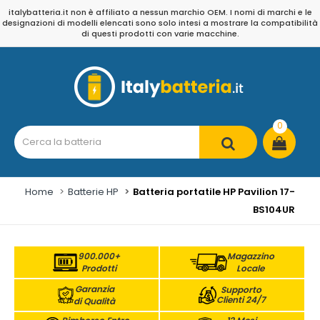
italybatteria.it non è affiliato a nessun marchio OEM. I nomi di marchi e le
designazioni di modelli elencati sono solo intesi a mostrare la compatibilità
di questi prodotti con varie macchine.
0
Home
Batterie HP
Batteria portatile HP Pavilion 17-
BS104UR
900.000+
Magazzino
Prodotti
Locale
Garanzia
Supporto
Clienti 24/7
di Qualità