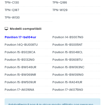
TPN-C130
TPN-Q186
TPN-Q187
TPN-W129
TPN-W130
Modelli compatibili
Pavilion 17-bs104ur
Pavilion 14-BS007NG
Pavilion 14Q-BU008TU
Pavilion 15-BS005NT
Pavilion 15-BS028CA
Pavilion 15-BS048CL
Pavilion 15-BS132NG
Pavilion 15-BS608TU
Pavilion 15-BW046UR
Pavilion 15-BW063NC
Pavilion 15-BW069NR
Pavilion 15-BW091NG
Pavilion 15-BW509UR
Pavilion 15-RA041UR
Pavilion 17-AK016NA
Pavilion 17-AK075NG
italybatteria.it non è in alcun modo affiliato con nessuno