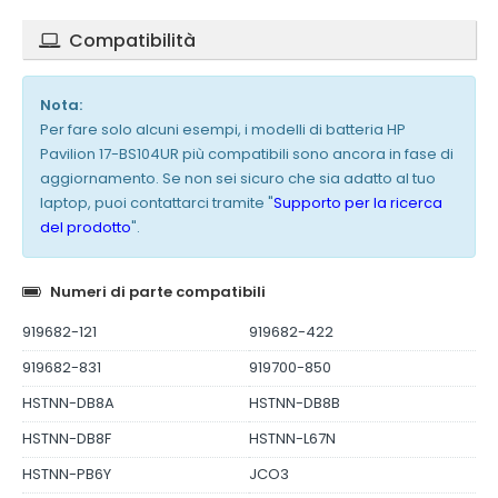
Compatibilità
Nota:
Per fare solo alcuni esempi, i modelli di batteria HP
Pavilion 17-BS104UR più compatibili sono ancora in fase di
aggiornamento. Se non sei sicuro che sia adatto al tuo
laptop, puoi contattarci tramite "
Supporto per la ricerca
del prodotto
".
Numeri di parte compatibili
919682-121
919682-422
919682-831
919700-850
HSTNN-DB8A
HSTNN-DB8B
HSTNN-DB8F
HSTNN-L67N
HSTNN-PB6Y
JCO3