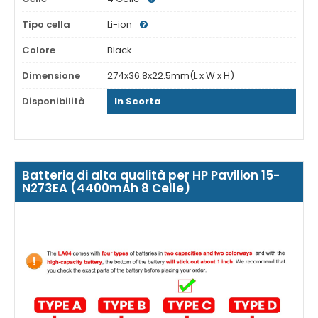
Tipo cella
Li-ion
Colore
Black
Dimensione
274x36.8x22.5mm(L x W x H)
Disponibilità
In Scorta
Batteria di alta qualità per HP Pavilion 15-
N273EA (4400mAh 8 Celle)