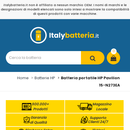
italybatteria.it non è affiliato a nessun marchio OEM. I nomi di marchi e le
designazioni di modelli elencati sono solo intesi a mostrare la compatibilità
di questi prodotti con varie macchine.
0
Home
Batterie HP
Batteria portatile HP Pavilion
15-N273EA
900.000+
Magazzino
Prodotti
Locale
Garanzia
Supporto
Clienti 24/7
di Qualità