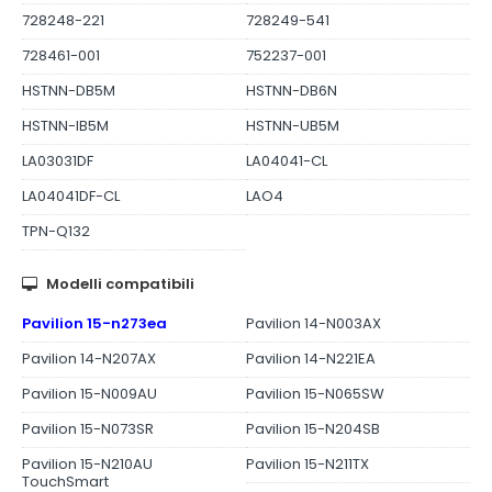
728248-221
728249-541
728461-001
752237-001
HSTNN-DB5M
HSTNN-DB6N
HSTNN-IB5M
HSTNN-UB5M
LA03031DF
LA04041-CL
LA04041DF-CL
LAO4
TPN-Q132
Modelli compatibili
Pavilion 15-n273ea
Pavilion 14-N003AX
Pavilion 14-N207AX
Pavilion 14-N221EA
Pavilion 15-N009AU
Pavilion 15-N065SW
Pavilion 15-N073SR
Pavilion 15-N204SB
Pavilion 15-N210AU
Pavilion 15-N211TX
TouchSmart