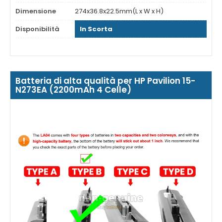
Dimensione
274x36.8x22.5mm(L x W x H)
Disponibilità
In Scorta
Batteria di alta qualità per HP Pavilion 15-
N273EA (2200mAh 4 Celle)