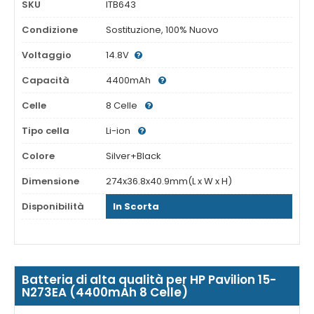
SKU
ITB643
Condizione
Sostituzione, 100% Nuovo
Voltaggio
14.8V
Capacità
4400mAh
Celle
8 Celle
Tipo cella
Li-ion
Colore
Silver+Black
Dimensione
274x36.8x40.9mm(L x W x H)
Disponibilità
In Scorta
Batteria di alta qualità per HP Pavilion 15-
N273EA (4400mAh 8 Celle)