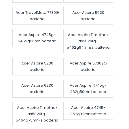
Acer TravelMate 7730G
Acer Aspire 5520
batteria
batteria
Acer Aspire 4745g-
Acer Aspire Timelinex
5452g50mn batteria
as5820tg-
5462g64mnss batteria
Acer Aspire 5230
Acer Aspire 5730ZG
batteria
batteria
Acer Aspire 6930
Acer Aspire 4745g-
batteria
432g50mn batteria
Acer Aspire Timelinex
Acer Aspire 4745-
as5820tg-
352g32mn batteria
5464g75mnks batteria