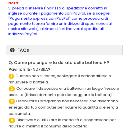
Nota:
Si prega di inserire l'indirizzo di spedizione corretto in
inglese durante il pagamento con PayPal, se si sceglie
"Pagamento express con PayPal" come procedura di
pagamento (senza fornire un indirizzo di spedizione sul
nostro sito web), altrimenti l'ordine verrà spedito all
indirizzo PayPal.
FAQs
Q: Come prolungare la durata delle batteria HP
Pavilion 15-N273EA?
Quando non si carica, scollegare il caricabatterie o
1
rimuovere la batteria.
Collocare il dispositivo e la batteria in un luogo fresco e
2
asciutto (il riscaldamento può danneggiare la batteria).
Disabilitare i programmi non necessari che assorbono
3
energia dal tuo computer per ridurre la quantità di energia
consumata.
Disattivare o utilizzare la modalità di sospensione per
4
ridurre al minimo il consumo della batteria.