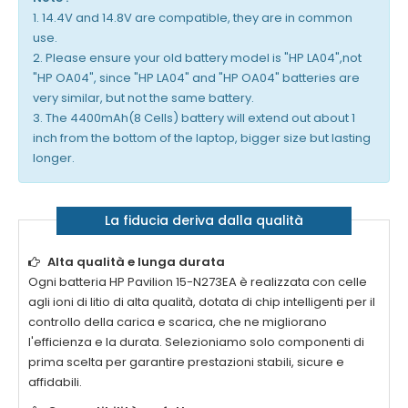
1. 14.4V and 14.8V are compatible, they are in common
use.
2. Please ensure your old battery model is "HP LA04",not
"HP OA04", since "HP LA04" and "HP OA04" batteries are
very similar, but not the same battery.
3. The 4400mAh(8 Cells) battery will extend out about 1
inch from the bottom of the laptop, bigger size but lasting
longer.
La fiducia deriva dalla qualità
Alta qualità e lunga durata
Ogni
batteria HP Pavilion 15-N273EA
è realizzata con celle
agli ioni di litio di alta qualità, dotata di chip intelligenti per il
controllo della carica e scarica, che ne migliorano
l'efficienza e la durata. Selezioniamo solo componenti di
prima scelta per garantire prestazioni stabili, sicure e
affidabili.