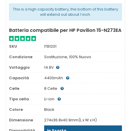
This is a high capacity battery, the bottom of this battery
will extend out about 1 inch.
Batteria compatibile per HP Pavilion 15-N273EA
SKU
ITB1201
Condizione
Sostituzione, 100% Nuovo
Voltaggio
14.8V
Capacità
4400mAh
Celle
8 Celle
Tipo cella
Li-ion
Colore
Black
Dimensione
274x36.8x40.9mm(L x W x H)
Disponibilità
In Scorta