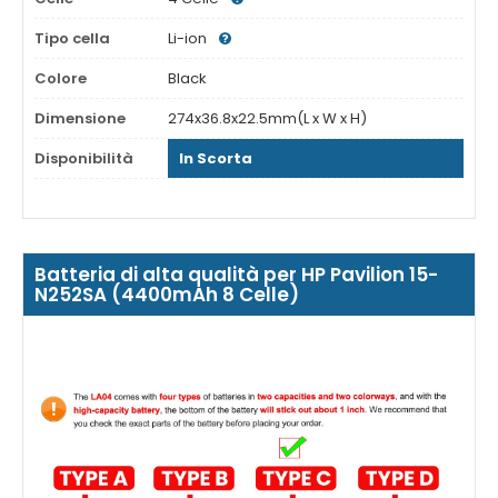
Tipo cella
Li-ion
Colore
Black
Dimensione
274x36.8x22.5mm(L x W x H)
Disponibilità
In Scorta
Batteria di alta qualità per HP Pavilion 15-
N252SA (4400mAh 8 Celle)