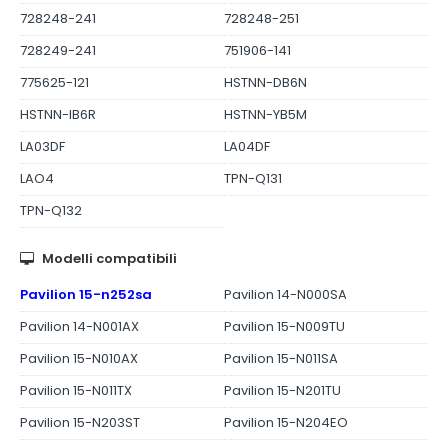
728248-241
728248-251
728249-241
751906-141
775625-121
HSTNN-DB6N
HSTNN-IB6R
HSTNN-YB5M
LA03DF
LA04DF
LAO4
TPN-Q131
TPN-Q132
Modelli compatibili
Pavilion 15-n252sa
Pavilion 14-N000SA
Pavilion 14-N001AX
Pavilion 15-N009TU
Pavilion 15-N010AX
Pavilion 15-N011SA
Pavilion 15-N011TX
Pavilion 15-N201TU
Pavilion 15-N203ST
Pavilion 15-N204EO