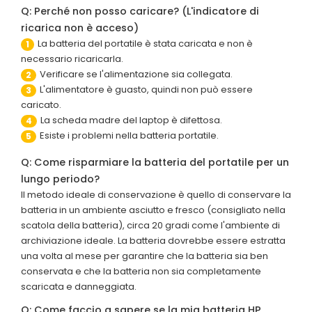
Q: Perché non posso caricare? (L'indicatore di
ricarica non è acceso)
La batteria del portatile è stata caricata e non è
1
necessario ricaricarla.
Verificare se l'alimentazione sia collegata.
2
L'alimentatore è guasto, quindi non può essere
3
caricato.
La scheda madre del laptop è difettosa.
4
Esiste i problemi nella batteria portatile.
5
Q: Come risparmiare la batteria del portatile per un
lungo periodo?
Il metodo ideale di conservazione è quello di conservare la
batteria in un ambiente asciutto e fresco (consigliato nella
scatola della batteria), circa 20 gradi come l'ambiente di
archiviazione ideale. La batteria dovrebbe essere estratta
una volta al mese per garantire che la batteria sia ben
conservata e che la batteria non sia completamente
scaricata e danneggiata.
Q: Come faccio a sapere se la mia batteria HP