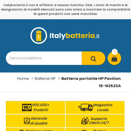
italybatteria.it non è affiliato a nessun marchio OEM. I nomi di marchi e le
designazioni di modelli elencati sono solo intesi a mostrare la compatibilità
di questi prodotti con varie macchine.
0
Home
Batterie HP
Batteria portatile HP Pavilion
15-N252SA
900.000+
Magazzino
Prodotti
Locale
Garanzia
Supporto
Clienti 24/7
di Qualità