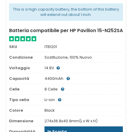
This is a high capacity battery, the bottom of this battery
will extend out about 1 inch.
Batteria compatibile per HP Pavilion 15-N252SA
SKU
ITB1201
Condizione
Sostituzione, 100% Nuovo
Voltaggio
14.8V
Capacità
4400mAh
Celle
8 Celle
Tipo cella
Li-ion
Colore
Black
Dimensione
274x36.8x40.9mm(L x W x H)
Disponibilità
In Scorta