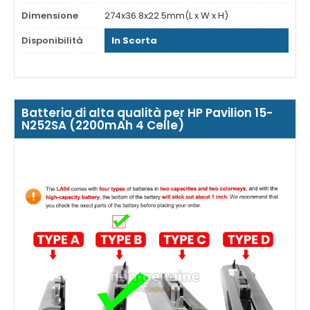
Dimensione
274x36.8x22.5mm(L x W x H)
Disponibilità
In Scorta
Batteria di alta qualità per HP Pavilion 15-
N252SA (2200mAh 4 Celle)