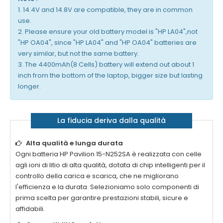
1. 14.4V and 14.8V are compatible, they are in common
use.
2. Please ensure your old battery model is "HP LA04",not
"HP OA04", since "HP LA04" and "HP OA04" batteries are
very similar, but not the same battery.
3. The 4400mAh(8 Cells) battery will extend out about 1
inch from the bottom of the laptop, bigger size but lasting
longer.
La fiducia deriva dalla qualità
Alta qualità e lunga durata
Ogni
batteria HP Pavilion 15-N252SA
è realizzata con celle
agli ioni di litio di alta qualità, dotata di chip intelligenti per il
controllo della carica e scarica, che ne migliorano
l'efficienza e la durata. Selezioniamo solo componenti di
prima scelta per garantire prestazioni stabili, sicure e
affidabili.