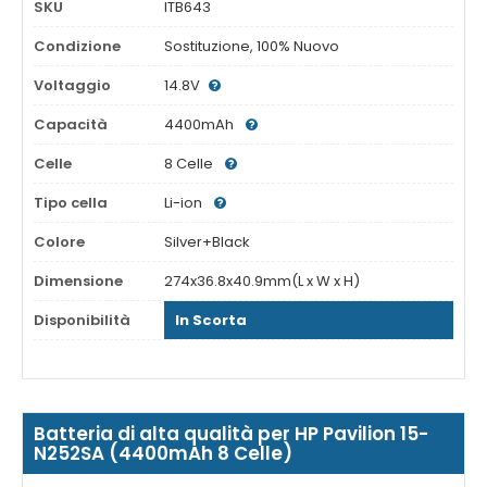
SKU
ITB643
Condizione
Sostituzione, 100% Nuovo
Voltaggio
14.8V
Capacità
4400mAh
Celle
8 Celle
Tipo cella
Li-ion
Colore
Silver+Black
Dimensione
274x36.8x40.9mm(L x W x H)
Disponibilità
In Scorta
Batteria di alta qualità per HP Pavilion 15-
N252SA (4400mAh 8 Celle)