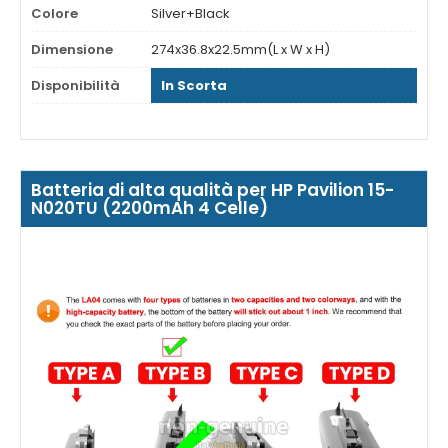
Colore
Silver+Black
Dimensione
274x36.8x22.5mm(L x W x H)
Disponibilità
In Scorta
Batteria di alta qualità per HP Pavilion 15-
N020TU (2200mAh 4 Celle)