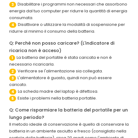
Disabilitare i programmi non necessari che assorbono
3
energia dal tuo computer per ridurre la quantità di energia
consumata.
Disattivare o utilizzare la modalità di sospensione per
4
ridurre al minimo il consumo della batteria.
Q: Perché non posso caricare? (L'indicatore di
ricarica non è acceso)
La batteria del portatile è stata caricata e non è
1
necessario ricaricarla.
Verificare se l'alimentazione sia collegata.
2
L'alimentatore è guasto, quindi non può essere
3
caricato.
La scheda madre del laptop è difettosa.
4
Esiste i problemi nella batteria portatile.
5
Q: Come risparmiare la batteria del portatile per un
lungo periodo?
Il metodo ideale di conservazione è quello di conservare la
batteria in un ambiente asciutto e fresco (consigliato nella
scatola della batteria), circa 20 gradi come l'ambiente di