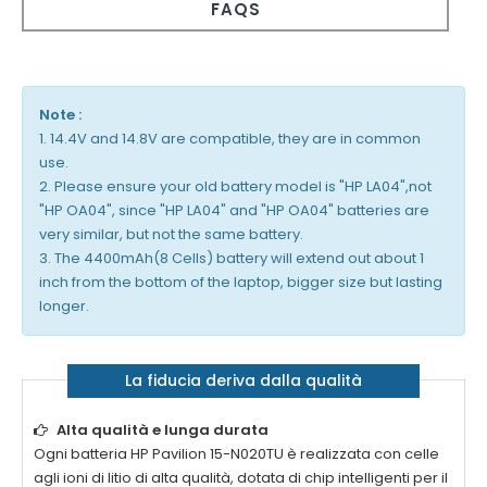
FAQS
Note :
1. 14.4V and 14.8V are compatible, they are in common
use.
2. Please ensure your old battery model is "HP LA04",not
"HP OA04", since "HP LA04" and "HP OA04" batteries are
very similar, but not the same battery.
3. The 4400mAh(8 Cells) battery will extend out about 1
inch from the bottom of the laptop, bigger size but lasting
longer.
La fiducia deriva dalla qualità
Alta qualità e lunga durata
Ogni
batteria HP Pavilion 15-N020TU
è realizzata con celle
agli ioni di litio di alta qualità, dotata di chip intelligenti per il