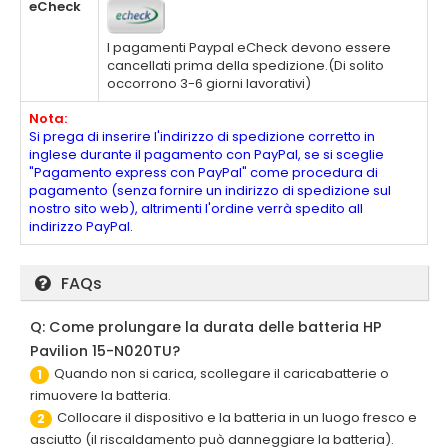
eCheck
I pagamenti Paypal eCheck devono essere
cancellati prima della spedizione.(Di solito
occorrono 3-6 giorni lavorativi)
Nota:
Si prega di inserire l'indirizzo di spedizione corretto in
inglese durante il pagamento con PayPal, se si sceglie
"Pagamento express con PayPal" come procedura di
pagamento (senza fornire un indirizzo di spedizione sul
nostro sito web), altrimenti l'ordine verrà spedito all
indirizzo PayPal.
FAQs
Q: Come prolungare la durata delle batteria HP
Pavilion 15-N020TU?
Quando non si carica, scollegare il caricabatterie o
1
rimuovere la batteria.
Collocare il dispositivo e la batteria in un luogo fresco e
2
asciutto (il riscaldamento può danneggiare la batteria).