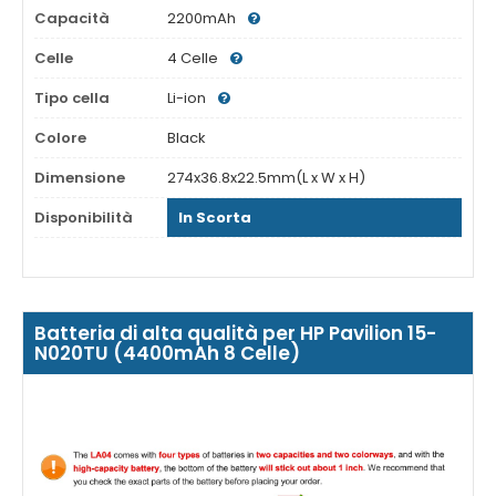
Capacità
2200mAh
Celle
4 Celle
Tipo cella
Li-ion
Colore
Black
Dimensione
274x36.8x22.5mm(L x W x H)
Disponibilità
In Scorta
Batteria di alta qualità per HP Pavilion 15-
N020TU (4400mAh 8 Celle)