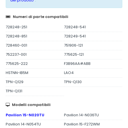
del prodotto
".
Numeri di parte compatibili
728248-251
728248-541
728248-851
728249-541
728460-001
751906-121
752237-001
775625-121
775625-222
F3B96AA#ABB
HSTNN-IB5M
LAO4
TPN-Q129
TPN-Q130
TPN-Q131
Modelli compatibili
Pavilion 15-N020TU
Pavilion 14-N036TU
Pavilion 14-N054TU
Pavilion 15-F272WM