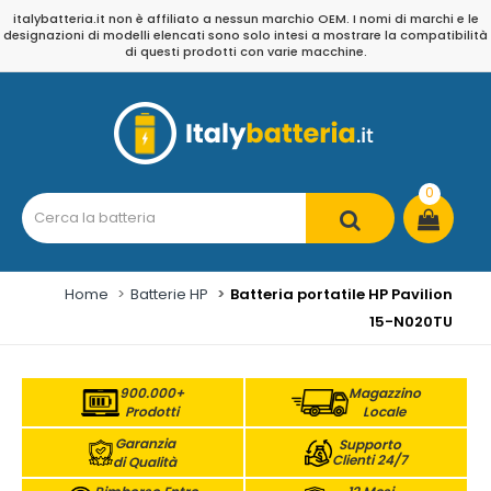
italybatteria.it non è affiliato a nessun marchio OEM. I nomi di marchi e le
designazioni di modelli elencati sono solo intesi a mostrare la compatibilità
di questi prodotti con varie macchine.
0
Home
Batterie HP
Batteria portatile HP Pavilion
15-N020TU
900.000+
Magazzino
Prodotti
Locale
Garanzia
Supporto
Clienti 24/7
di Qualità