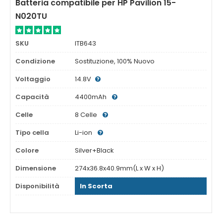
Batteria compatibile per HP Pavilion 15-
N020TU
SKU
ITB643
Condizione
Sostituzione, 100% Nuovo
Voltaggio
14.8V
Capacità
4400mAh
Celle
8 Celle
Tipo cella
Li-ion
Colore
Silver+Black
Dimensione
274x36.8x40.9mm(L x W x H)
Disponibilità
In Scorta