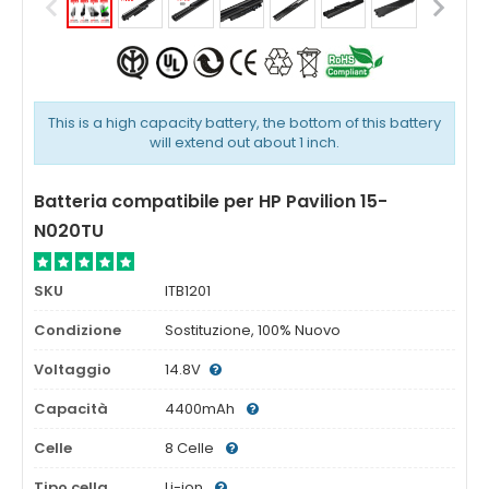
This is a high capacity battery, the bottom of this battery
will extend out about 1 inch.
Batteria compatibile per HP Pavilion 15-
N020TU
SKU
ITB1201
Condizione
Sostituzione, 100% Nuovo
Voltaggio
14.8V
Capacità
4400mAh
Celle
8 Celle
Tipo cella
Li-ion