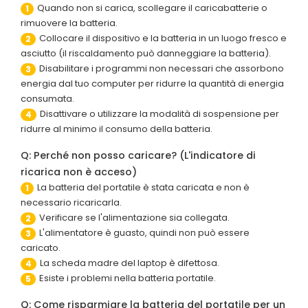
Quando non si carica, scollegare il caricabatterie o
1
rimuovere la batteria.
Collocare il dispositivo e la batteria in un luogo fresco e
2
asciutto (il riscaldamento può danneggiare la batteria).
Disabilitare i programmi non necessari che assorbono
3
energia dal tuo computer per ridurre la quantità di energia
consumata.
Disattivare o utilizzare la modalità di sospensione per
4
ridurre al minimo il consumo della batteria.
Q: Perché non posso caricare? (L'indicatore di
ricarica non è acceso)
La batteria del portatile è stata caricata e non è
1
necessario ricaricarla.
Verificare se l'alimentazione sia collegata.
2
L'alimentatore è guasto, quindi non può essere
3
caricato.
La scheda madre del laptop è difettosa.
4
Esiste i problemi nella batteria portatile.
5
Q: Come risparmiare la batteria del portatile per un