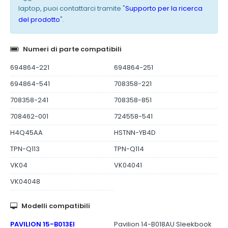
laptop, puoi contattarci tramite "
Supporto per la ricerca
del prodotto
".
Numeri di parte compatibili
694864-221
694864-251
694864-541
708358-221
708358-241
708358-851
708462-001
724558-541
H4Q45AA
HSTNN-YB4D
TPN-Q113
TPN-Q114
VK04
VK04041
VK04048
Modelli compatibili
PAVILION 15-B013EI
Pavilion 14-B018AU Sleekbook