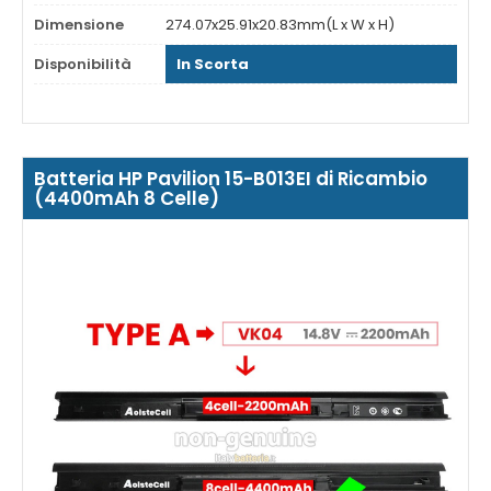
Dimensione
274.07x25.91x20.83mm(L x W x H)
Disponibilità
In Scorta
Batteria HP Pavilion 15-B013EI di Ricambio
(4400mAh 8 Celle)