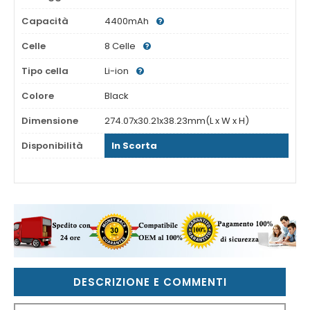
Capacità
4400mAh
Celle
8 Celle
Tipo cella
Li-ion
Colore
Black
Dimensione
274.07x30.21x38.23mm(L x W x H)
Disponibilità
In Scorta
DESCRIZIONE E COMMENTI