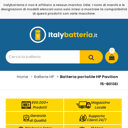
italybatteria.it non è affiliato a nessun marchio OEM. I nomi di marchi e le
designazioni di modelli elencati sono solo intesi a mostrare la compatibilità
di questi prodotti con varie macchine.
0
Home
Batterie HP
Batteria portatile HP Pavilion
15-B013EI
900.000+
Magazzino
Prodotti
Locale
Garanzia
Supporto
Clienti 24/7
di Qualità