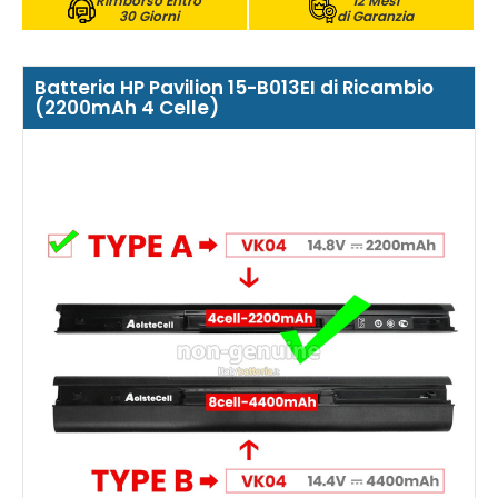
Rimborso Entro
12 Mesi
30 Giorni
di Garanzia
Batteria HP Pavilion 15-B013EI di Ricambio
(2200mAh 4 Celle)