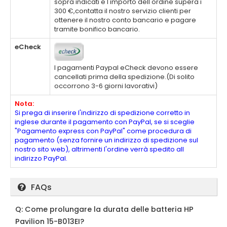
sopra indicati e l'importo dell'ordine supera i
300 €,contatta il nostro servizio clienti per
ottenere il nostro conto bancario e pagare
tramite bonifico bancario.
eCheck
I pagamenti Paypal eCheck devono essere
cancellati prima della spedizione.(Di solito
occorrono 3-6 giorni lavorativi)
Nota:
Si prega di inserire l'indirizzo di spedizione corretto in
inglese durante il pagamento con PayPal, se si sceglie
"Pagamento express con PayPal" come procedura di
pagamento (senza fornire un indirizzo di spedizione sul
nostro sito web), altrimenti l'ordine verrà spedito all
indirizzo PayPal.
FAQs
Q: Come prolungare la durata delle batteria HP
Pavilion 15-B013EI?