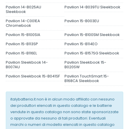
Pavilion 14-B025AU
Pavilion 14-B039TU Sleekbook
Sleekbook
Pavilion 14-C001EA
Pavilion 15-B003EU
Chromebook
Pavilion 15-B100SIA
Pavilion 15-B100SM Sleekbook
Pavilion 15-B113SP
Pavilion 15-B114EO
Pavilion 15-B116EL
Pavilion 15-B157SG Sleekbook
Pavilion Sleekbook 14-
Pavilion Sleekbook 15-
B007AU
B020SW
Pavilion Sleekbook 15-B041SF
Pavilion TouchSmart 15-
B168CA Sleekbook
italybatteria.it non è in alcun modo affiliato con nessuno
dei produttori elencati in questo catalogo e le batterie
vendute in questo catalogo non sono state sponsorizzate
o approvate da nessuno di tali produttori. Eventuali
marchi o numeri di modello elencati in questo catalogo