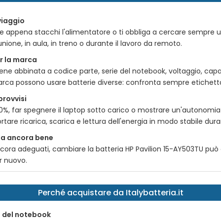
viaggio
e appena stacchi l'alimentatore o ti obbliga a cercare sempre u
iunione, in aula, in treno o durante il lavoro da remoto.
er la marca
ene abbinata a codice parte, serie del notebook, voltaggio, cap
rca possono usare batterie diverse: confronta sempre etichetta e
provvisi
0%, far spegnere il laptop sotto carico o mostrare un'autonomia
tare ricarica, scarica e lettura dell'energia in modo stabile dura
ona ancora bene
ncora adeguati, cambiare la
batteria HP Pavilion 15-AY503TU
può 
r nuovo.
Perché acquistare da Italybatteria.it
o del notebook