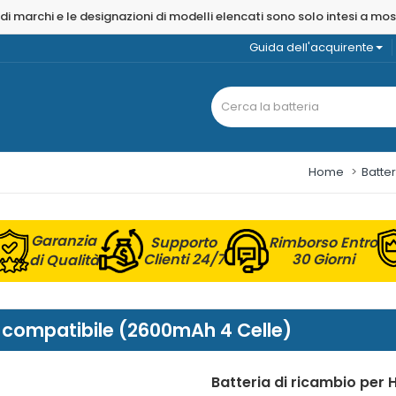
 di marchi e le designazioni di modelli elencati sono solo intesi a mo
Guida dell'acquirente
Home
Batter
Garanzia
Supporto
Rimborso Entro
Clienti 24/7
30 Giorni
di Qualità
U compatibile (2600mAh 4 Celle)
Batteria di ricambio per 