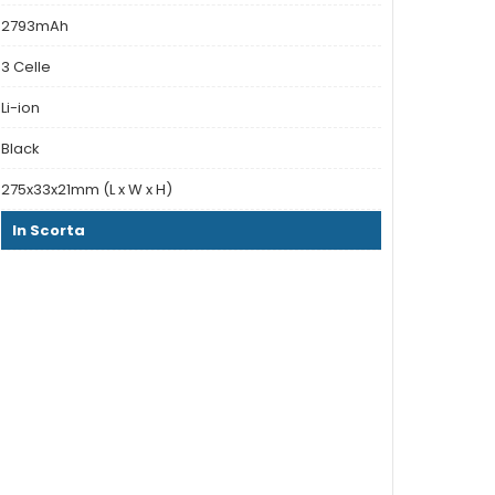
2793mAh
3 Celle
Li-ion
Black
275x33x21mm (L x W x H)
In Scorta