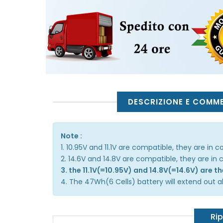
DESCRIZIONE E COMM
Note :
1. 10.95V and 11.1V are compatible, they are in
2. 14.6V and 14.8V are compatible, they are i
3. the 11.1V(=10.95V) and 14.8V(=14.6V) are 
4. The 47Wh(6 Cells) battery will extend out ab
Rip