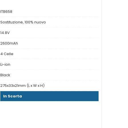
ITB658
Sostituzione, 100% nuovo
14.8V
2600mAh
4 Celle
Li-ion
Black
275x33x21mm (L x W x H)
In Scorta