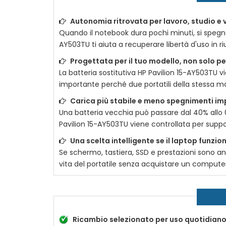
Autonomia ritrovata per lavoro, studio e 
Quando il notebook dura pochi minuti, si spegn
AY503TU
ti aiuta a recuperare libertà d'uso in r
Progettata per il tuo modello, non solo p
La
batteria sostitutiva HP Pavilion 15-AY503TU
vi
importante perché due portatili della stessa ma
Carica più stabile e meno spegnimenti im
Una batteria vecchia può passare dal 40% allo 
Pavilion 15-AY503TU
viene controllata per suppor
Una scelta intelligente se il laptop funzi
Se schermo, tastiera, SSD e prestazioni sono a
vita del portatile senza acquistare un compute
Ricambio selezionato per uso quotidian