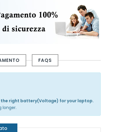
GAMENTO
FAQS
 the right battery(Voltage) for your laptop.
g longer.
gato