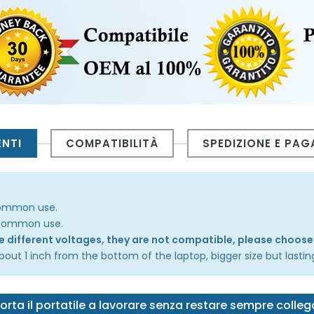
ENTI
COMPATIBILITÀ
SPEDIZIONE E PA
 common use.
n common use.
the different voltages, they are not compatible, please choose
out 1 inch from the bottom of the laptop, bigger size but lastin
orta il portatile a lavorare senza restare sempre colle