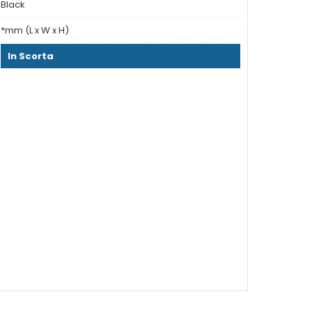
Black
*mm (L x W x H)
In Scorta