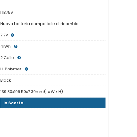
ITB759
Nuova batteria compatibile di ricambio
7.7V
41Wh
2 Celle
Li-Polymer
Black
139.80x105.50x7.30mm(L x W x H)
In Scorta