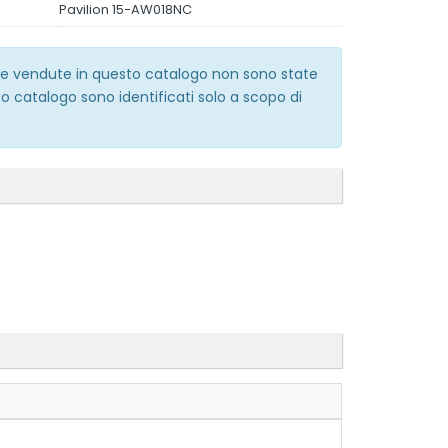
Pavilion 15-AW018NC
erie vendute in questo catalogo non sono state
o catalogo sono identificati solo a scopo di