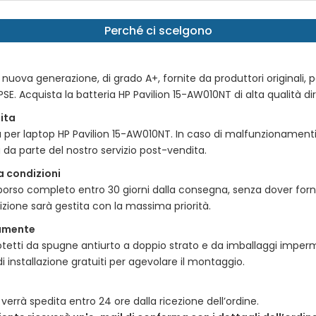
Perché ci scelgono
o di nuova generazione, di grado A+, fornite da produttori originali
PSE. Acquista la
batteria HP Pavilion 15-AW010NT di alta qualità
di
ita
a per laptop HP Pavilion 15-AW010NT
. In caso di malfunzionament
 da parte del nostro servizio post-vendita.
a condizioni
imborso completo entro 30 giorni dalla consegna, senza dover forn
dizione sarà gestita con la massima priorità.
tamente
etti da spugne antiurto a doppio strato e da imballaggi impermeab
i installazione gratuiti per agevolare il montaggio.
verrà spedita entro 24 ore dalla ricezione dell’ordine.