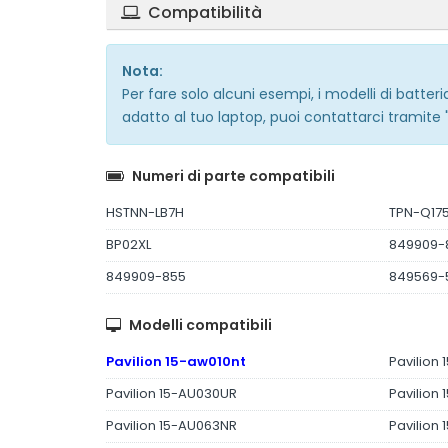
Compatibilità
Nota:
Per fare solo alcuni esempi, i modelli di batte
adatto al tuo laptop, puoi contattarci tramite 
Numeri di parte compatibili
HSTNN-LB7H
TPN-Q17
BP02XL
849909-
849909-855
849569-
Modelli compatibili
Pavilion 15-aw010nt
Pavilion
Pavilion 15-AU030UR
Pavilion
Pavilion 15-AU063NR
Pavilion