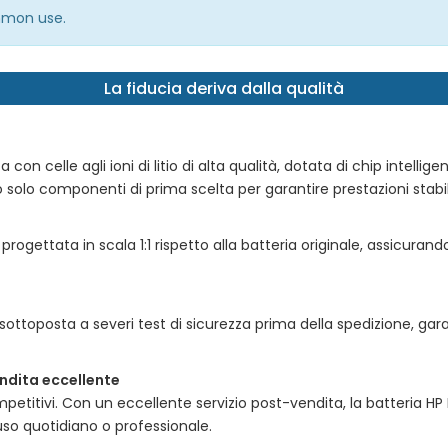
mmon use.
La fiducia deriva dalla qualità
a con celle agli ioni di litio di alta qualità, dotata di chip intellig
 solo componenti di prima scelta per garantire prestazioni stabili,
progettata in scala 1:1 rispetto alla batteria originale, assicurand
sottoposta a severi test di sicurezza prima della spedizione, ga
ndita eccellente
petitivi. Con un eccellente servizio post-vendita, la
batteria HP
uso quotidiano o professionale.