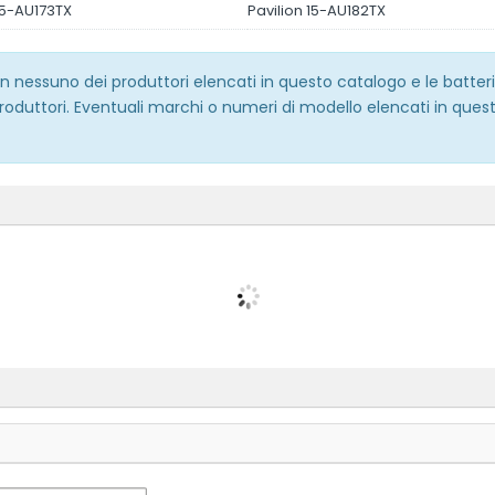
15-AU173TX
Pavilion 15-AU182TX
 con nessuno dei produttori elencati in questo catalogo e le batt
roduttori. Eventuali marchi o numeri di modello elencati in quest