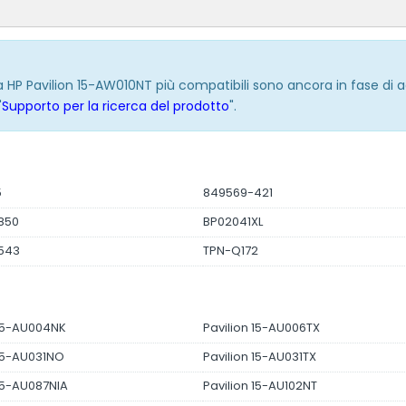
ria HP Pavilion 15-AW010NT più compatibili sono ancora in fase di
"
Supporto per la ricerca del prodotto
".
5
849569-421
850
BP02041XL
543
TPN-Q172
 15-AU004NK
Pavilion 15-AU006TX
 15-AU031NO
Pavilion 15-AU031TX
 15-AU087NIA
Pavilion 15-AU102NT