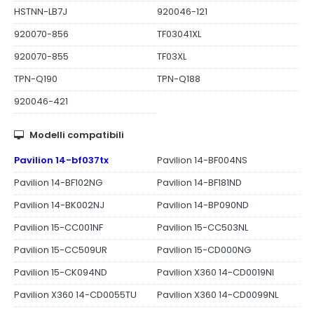
HSTNN-LB7J
920046-121
920070-856
TF03041XL
920070-855
TF03XL
TPN-Q190
TPN-Q188
920046-421
Modelli compatibili
Pavilion 14-bf037tx
Pavilion 14-BF004NS
Pavilion 14-BF102NG
Pavilion 14-BF181ND
Pavilion 14-BK002NJ
Pavilion 14-BP090ND
Pavilion 15-CC001NF
Pavilion 15-CC503NL
Pavilion 15-CC509UR
Pavilion 15-CD000NG
Pavilion 15-CK094ND
Pavilion X360 14-CD0019NI
Pavilion X360 14-CD0055TU
Pavilion X360 14-CD0099NL