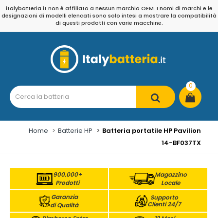
italybatteria.it non è affiliato a nessun marchio OEM. I nomi di marchi e le
designazioni di modelli elencati sono solo intesi a mostrare la compatibilità
di questi prodotti con varie macchine.
0
Home
Batterie HP
Batteria portatile HP Pavilion
14-BF037TX
900.000+
Magazzino
Prodotti
Locale
Garanzia
Supporto
Clienti 24/7
di Qualità