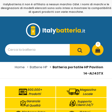
italybatteria.it non è affiliato a nessun marchio OEM. I nomi di marchi e le
designazioni di modelli elencati sono solo intesi a mostrare la compatibilità
di questi prodotti con varie macchine.
0
Home
Batterie HP
Batteria portatile HP Pavilion
14-AL143TX
900.000+
Magazzino
Prodotti
Locale
Garanzia
Supporto
Clienti 24/7
di Qualità