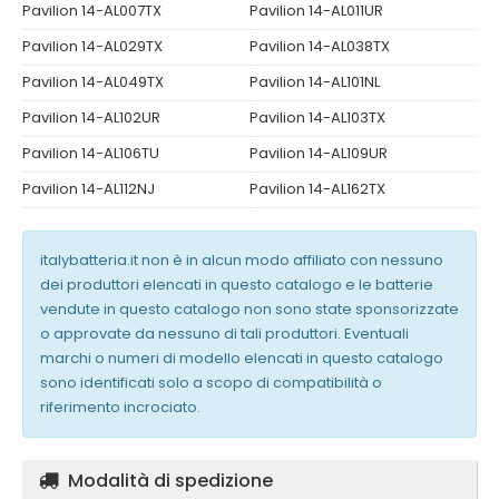
Pavilion 14-AL007TX
Pavilion 14-AL011UR
Pavilion 14-AL029TX
Pavilion 14-AL038TX
Pavilion 14-AL049TX
Pavilion 14-AL101NL
Pavilion 14-AL102UR
Pavilion 14-AL103TX
Pavilion 14-AL106TU
Pavilion 14-AL109UR
Pavilion 14-AL112NJ
Pavilion 14-AL162TX
italybatteria.it non è in alcun modo affiliato con nessuno
dei produttori elencati in questo catalogo e le batterie
vendute in questo catalogo non sono state sponsorizzate
o approvate da nessuno di tali produttori. Eventuali
marchi o numeri di modello elencati in questo catalogo
sono identificati solo a scopo di compatibilità o
riferimento incrociato.
Modalità di spedizione