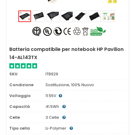
Batteria compatibile per notebook HP Pavilion
14-AL143TX
SKU
ITB929
Condizione
Sostituzione, 100% Nuovo
Voltaggio
11.55V
Capacità
41.5Wh
Celle
3 Celle
Tipo cella
Li-Polymer