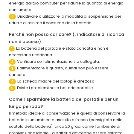
energia dal tuo computer per ridurre la quantità di energia
consumata.
Disattivare o utilizzare la modalità di sospensione per
4
ridurre al minimo il consumo della batteria.
Perché non posso caricare? (L'indicatore di ricarica
non è acceso)
La batteria del portatile è stata caricata e non è
1
necessario ricaricarla.
Verificare se l'alimentazione sia collegata.
2
L'alimentatore è guasto, quindi non può essere
3
caricato.
La scheda madre del laptop è difettosa.
4
Esiste i problemi nella batteria portatile.
5
Come risparmiare la batteria del portatile per un
lungo periodo?
Il metodo ideale di conservazione è quello di conservare la
batteria in un ambiente asciutto e fresco (consigliato nella
scatola della batteria), circa 20 gradi come l'ambiente di
archiviazione ideale. La batteria dovrebbe essere estratta