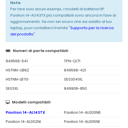
Nota:
Per fare solo alcuni esempi, i modelli di batteria HP
Pavilion 14-AL143TX più compatibili sono ancora in fase di
aggiornamento. Se non sei sicuro che sia adatto al tuo
laptop, puoi contattarci tramite "
Supporto per la ricerca
del prodotto
".
Numeri di parte compatibili
849568-541
TPN-Q171
HSTNN-UB6Z
849568-421
HSTNN-LB7G
SE03041XL
SE03XL
849908-850
Modelli compatibili
Pavilion 14-AL143TX
Pavilion 14-AL000NB
Pavilion 14-AL002NI
Pavilion 14-AL005NE