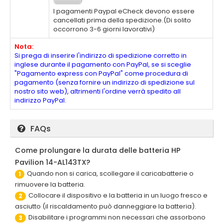
I pagamenti Paypal eCheck devono essere
cancellati prima della spedizione.(Di solito
occorrono 3-6 giorni lavorativi)
Nota:
Si prega di inserire l'indirizzo di spedizione corretto in
inglese durante il pagamento con PayPal, se si sceglie
"Pagamento express con PayPal" come procedura di
pagamento (senza fornire un indirizzo di spedizione sul
nostro sito web), altrimenti l'ordine verrà spedito all
indirizzo PayPal.
FAQs
Come prolungare la durata delle batteria HP
Pavilion 14-AL143TX?
Quando non si carica, scollegare il caricabatterie o
1
rimuovere la batteria.
Collocare il dispositivo e la batteria in un luogo fresco e
2
asciutto (il riscaldamento può danneggiare la batteria).
Disabilitare i programmi non necessari che assorbono
3