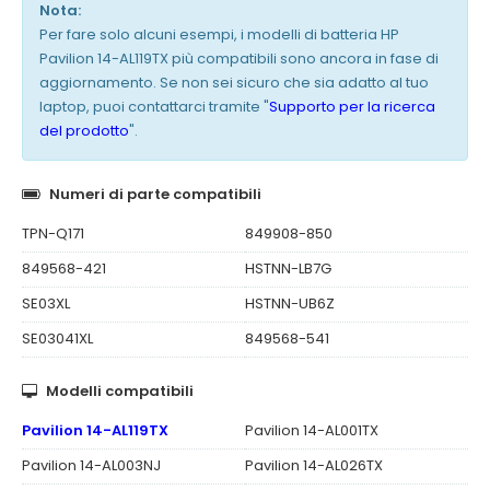
Nota:
Per fare solo alcuni esempi, i modelli di batteria HP
Pavilion 14-AL119TX più compatibili sono ancora in fase di
aggiornamento. Se non sei sicuro che sia adatto al tuo
laptop, puoi contattarci tramite "
Supporto per la ricerca
del prodotto
".
Numeri di parte compatibili
TPN-Q171
849908-850
849568-421
HSTNN-LB7G
SE03XL
HSTNN-UB6Z
SE03041XL
849568-541
Modelli compatibili
Pavilion 14-AL119TX
Pavilion 14-AL001TX
Pavilion 14-AL003NJ
Pavilion 14-AL026TX