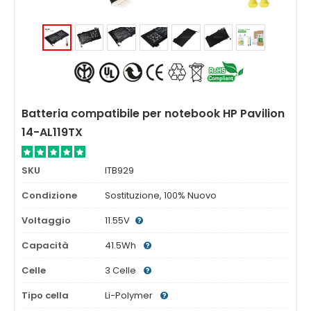
Batteria compatibile per notebook HP Pavilion
14-AL119TX
SKU
ITB929
Condizione
Sostituzione, 100% Nuovo
Voltaggio
11.55V
Capacità
41.5Wh
Celle
3 Celle
Tipo cella
Li-Polymer