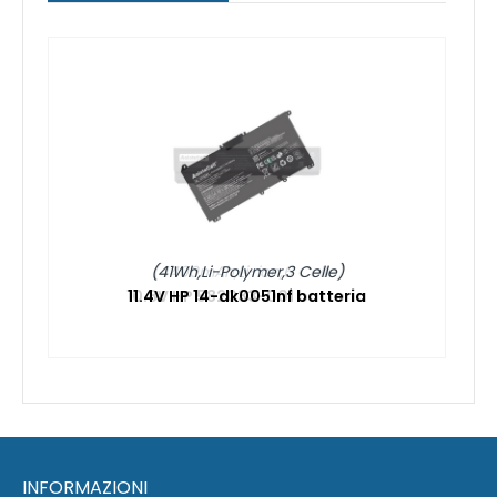
(41Wh,Li-Polymer,3 Celle)
11.4V HP 14-dk0051nf batteria
1
INFORMAZIONI