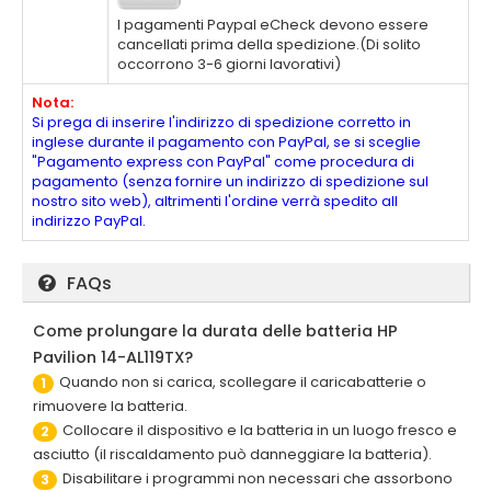
I pagamenti Paypal eCheck devono essere
cancellati prima della spedizione.(Di solito
occorrono 3-6 giorni lavorativi)
Nota:
Si prega di inserire l'indirizzo di spedizione corretto in
inglese durante il pagamento con PayPal, se si sceglie
"Pagamento express con PayPal" come procedura di
pagamento (senza fornire un indirizzo di spedizione sul
nostro sito web), altrimenti l'ordine verrà spedito all
indirizzo PayPal.
FAQs
Come prolungare la durata delle batteria HP
Pavilion 14-AL119TX?
Quando non si carica, scollegare il caricabatterie o
1
rimuovere la batteria.
Collocare il dispositivo e la batteria in un luogo fresco e
2
asciutto (il riscaldamento può danneggiare la batteria).
Disabilitare i programmi non necessari che assorbono
3