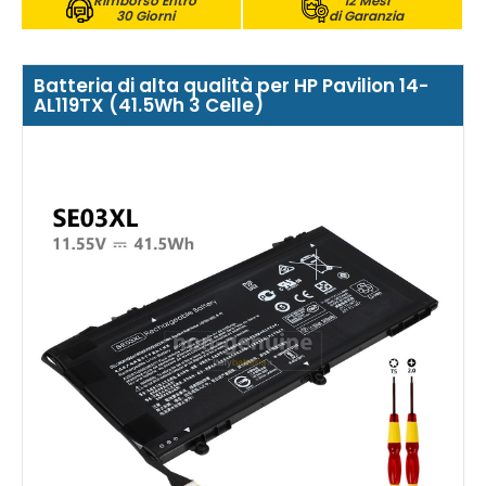
Rimborso Entro
12 Mesi
30 Giorni
di Garanzia
Batteria di alta qualità per HP Pavilion 14-
AL119TX (41.5Wh 3 Celle)