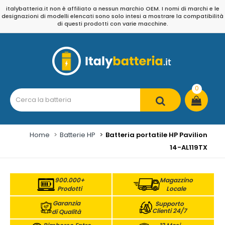
italybatteria.it non è affiliato a nessun marchio OEM. I nomi di marchi e le
designazioni di modelli elencati sono solo intesi a mostrare la compatibilità
di questi prodotti con varie macchine.
0
Home
Batterie HP
Batteria portatile HP Pavilion
14-AL119TX
900.000+
Magazzino
Prodotti
Locale
Garanzia
Supporto
Clienti 24/7
di Qualità