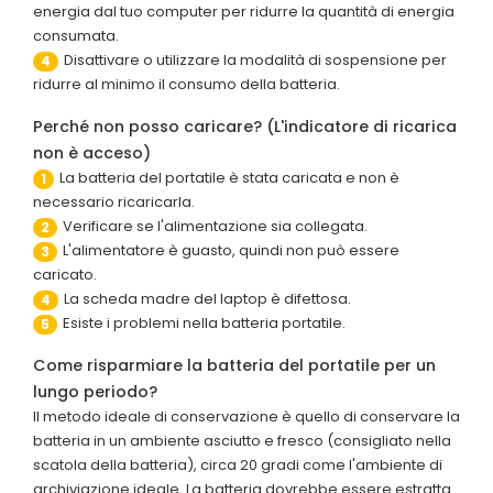
energia dal tuo computer per ridurre la quantità di energia
consumata.
Disattivare o utilizzare la modalità di sospensione per
4
ridurre al minimo il consumo della batteria.
Perché non posso caricare? (L'indicatore di ricarica
non è acceso)
La batteria del portatile è stata caricata e non è
1
necessario ricaricarla.
Verificare se l'alimentazione sia collegata.
2
L'alimentatore è guasto, quindi non può essere
3
caricato.
La scheda madre del laptop è difettosa.
4
Esiste i problemi nella batteria portatile.
5
Come risparmiare la batteria del portatile per un
lungo periodo?
Il metodo ideale di conservazione è quello di conservare la
batteria in un ambiente asciutto e fresco (consigliato nella
scatola della batteria), circa 20 gradi come l'ambiente di
archiviazione ideale. La batteria dovrebbe essere estratta