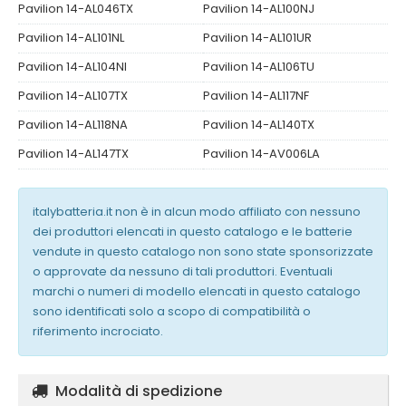
Pavilion 14-AL046TX
Pavilion 14-AL100NJ
Pavilion 14-AL101NL
Pavilion 14-AL101UR
Pavilion 14-AL104NI
Pavilion 14-AL106TU
Pavilion 14-AL107TX
Pavilion 14-AL117NF
Pavilion 14-AL118NA
Pavilion 14-AL140TX
Pavilion 14-AL147TX
Pavilion 14-AV006LA
italybatteria.it non è in alcun modo affiliato con nessuno
dei produttori elencati in questo catalogo e le batterie
vendute in questo catalogo non sono state sponsorizzate
o approvate da nessuno di tali produttori. Eventuali
marchi o numeri di modello elencati in questo catalogo
sono identificati solo a scopo di compatibilità o
riferimento incrociato.
Modalità di spedizione