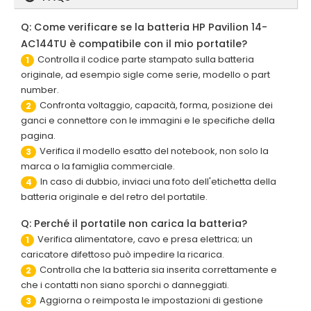
Q: Come verificare se la batteria HP Pavilion 14-
AC144TU è compatibile con il mio portatile?
Controlla il codice parte stampato sulla batteria
1
originale, ad esempio sigle come serie, modello o part
number.
Confronta voltaggio, capacità, forma, posizione dei
2
ganci e connettore con le immagini e le specifiche della
pagina.
Verifica il modello esatto del notebook, non solo la
3
marca o la famiglia commerciale.
In caso di dubbio, inviaci una foto dell'etichetta della
4
batteria originale e del retro del portatile.
Q: Perché il portatile non carica la batteria?
Verifica alimentatore, cavo e presa elettrica; un
1
caricatore difettoso può impedire la ricarica.
Controlla che la batteria sia inserita correttamente e
2
che i contatti non siano sporchi o danneggiati.
Aggiorna o reimposta le impostazioni di gestione
3