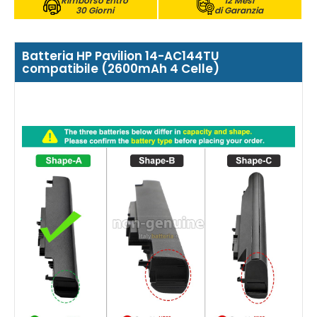
Rimborso Entro
12 Mesi
30 Giorni
di Garanzia
Batteria HP Pavilion 14-AC144TU
compatibile (2600mAh 4 Celle)