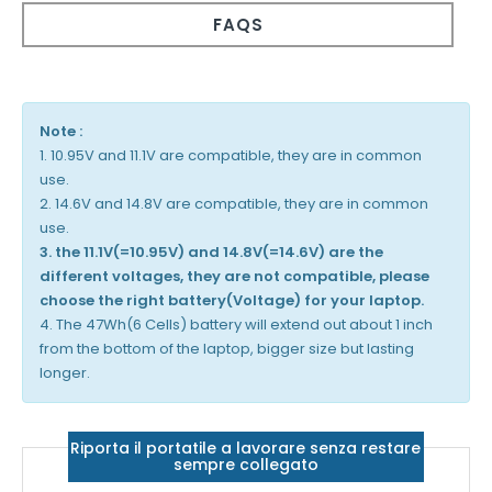
FAQS
Note :
1. 10.95V and 11.1V are compatible, they are in common
use.
2. 14.6V and 14.8V are compatible, they are in common
use.
3. the 11.1V(=10.95V) and 14.8V(=14.6V) are the
different voltages, they are not compatible, please
choose the right battery(Voltage) for your laptop.
4. The 47Wh(6 Cells) battery will extend out about 1 inch
from the bottom of the laptop, bigger size but lasting
longer.
Riporta il portatile a lavorare senza restare
sempre collegato