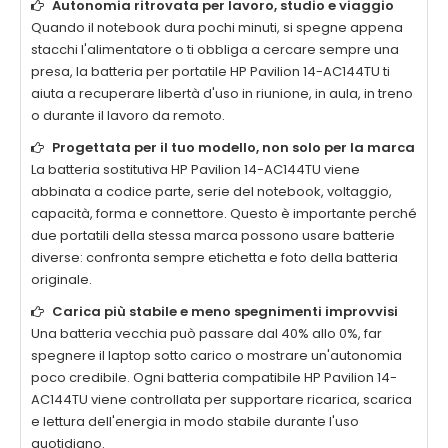
Autonomia ritrovata per lavoro, studio e viaggio
Quando il notebook dura pochi minuti, si spegne appena
stacchi l'alimentatore o ti obbliga a cercare sempre una
presa, la
batteria per portatile HP Pavilion 14-AC144TU
ti
aiuta a recuperare libertà d'uso in riunione, in aula, in treno
o durante il lavoro da remoto.
Progettata per il tuo modello, non solo per la marca
La
batteria sostitutiva HP Pavilion 14-AC144TU
viene
abbinata a codice parte, serie del notebook, voltaggio,
capacità, forma e connettore. Questo è importante perché
due portatili della stessa marca possono usare batterie
diverse: confronta sempre etichetta e foto della batteria
originale.
Carica più stabile e meno spegnimenti improvvisi
Una batteria vecchia può passare dal 40% allo 0%, far
spegnere il laptop sotto carico o mostrare un'autonomia
poco credibile. Ogni
batteria compatibile HP Pavilion 14-
AC144TU
viene controllata per supportare ricarica, scarica
e lettura dell'energia in modo stabile durante l'uso
quotidiano.