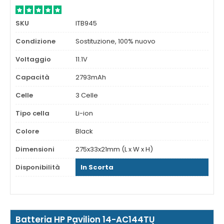
SKU
ITB945
Condizione
Sostituzione, 100% nuovo
Voltaggio
11.1V
Capacità
2793mAh
Celle
3 Celle
Tipo cella
Li-ion
Colore
Black
Dimensioni
275x33x21mm (L x W x H)
Disponibilità
In Scorta
Batteria HP Pavilion 14-AC144TU