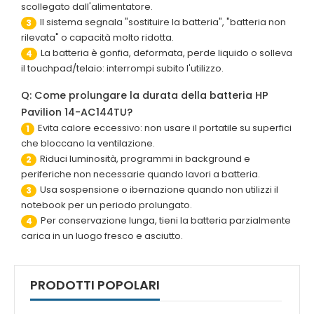
scollegato dall'alimentatore.
Il sistema segnala "sostituire la batteria", "batteria non
3
rilevata" o capacità molto ridotta.
La batteria è gonfia, deformata, perde liquido o solleva
4
il touchpad/telaio: interrompi subito l'utilizzo.
Q: Come prolungare la durata della batteria HP
Pavilion 14-AC144TU?
Evita calore eccessivo: non usare il portatile su superfici
1
che bloccano la ventilazione.
Riduci luminosità, programmi in background e
2
periferiche non necessarie quando lavori a batteria.
Usa sospensione o ibernazione quando non utilizzi il
3
notebook per un periodo prolungato.
Per conservazione lunga, tieni la batteria parzialmente
4
carica in un luogo fresco e asciutto.
PRODOTTI POPOLARI