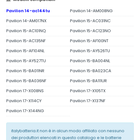
Pavilion 14-ac144tu
Pavilion 14-AM008NG
Pavilion 14-AM017NX
Pavilion 15-AC031NC
Pavilion 15-AC101NQ
Pavilion 15-AC123NO
Pavilion 15-AC135NF
Pavilion 15-AF100NT
Pavilion 15-AF104NL
Pavilion 15-AY526TU
Pavilion 15-AY527TU
Pavilion 15-BA004NL
Pavilion 15-BA011NR
Pavilion 15-BA023CA
Pavilion 15-BA036NF
Pavilion 15-BA111UR
Pavilion 17-X008NS
Pavilion 17-X105TX
Pavilion 17-X114CY
Pavilion 17-X137NF
Pavilion 17-X144NG
italybatteria.it non è in alcun modo affiliato con nessuno
dei produttori elencati in questo catalogo e le batterie