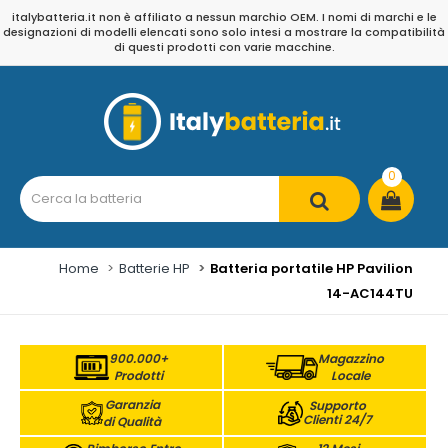
italybatteria.it non è affiliato a nessun marchio OEM. I nomi di marchi e le
designazioni di modelli elencati sono solo intesi a mostrare la compatibilità
di questi prodotti con varie macchine.
0
Home
Batterie HP
Batteria portatile HP Pavilion
14-AC144TU
900.000+
Magazzino
Prodotti
Locale
Garanzia
Supporto
Clienti 24/7
di Qualità