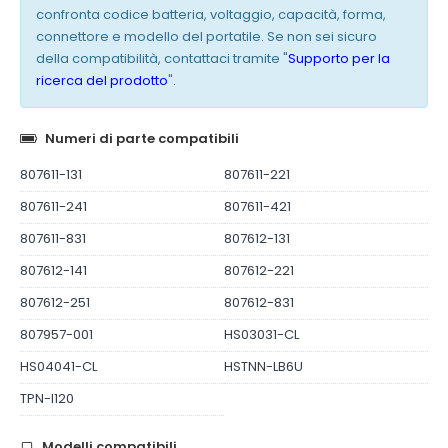
confronta codice batteria, voltaggio, capacità, forma,
connettore e modello del portatile. Se non sei sicuro
della compatibilità, contattaci tramite "
Supporto per la
ricerca del prodotto
".
Numeri di parte compatibili
807611-131
807611-221
807611-241
807611-421
807611-831
807612-131
807612-141
807612-221
807612-251
807612-831
807957-001
HS03031-CL
HS04041-CL
HSTNN-LB6U
TPN-I120
Modelli compatibili