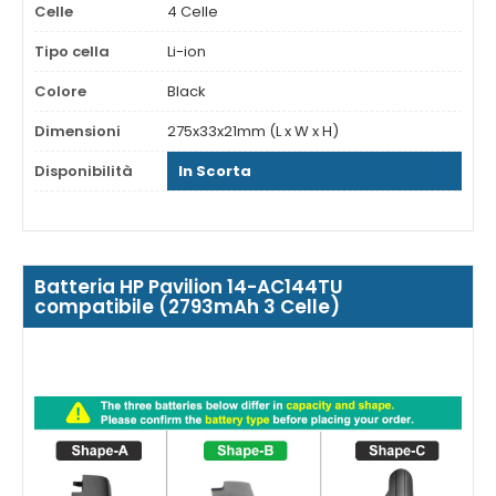
Celle
4 Celle
Tipo cella
Li-ion
Colore
Black
Dimensioni
275x33x21mm (L x W x H)
Disponibilità
In Scorta
Batteria HP Pavilion 14-AC144TU
compatibile (2793mAh 3 Celle)