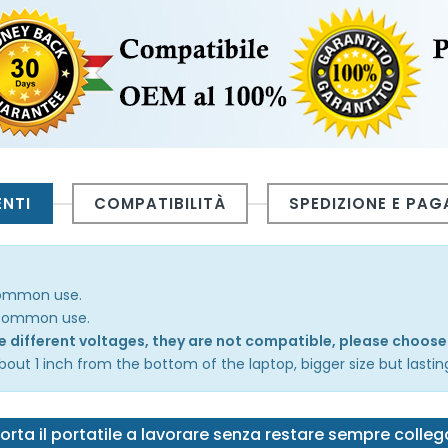
ENTI
COMPATIBILITÀ
SPEDIZIONE E PA
 common use.
n common use.
the different voltages, they are not compatible, please choose
out 1 inch from the bottom of the laptop, bigger size but lastin
orta il portatile a lavorare senza restare sempre colle