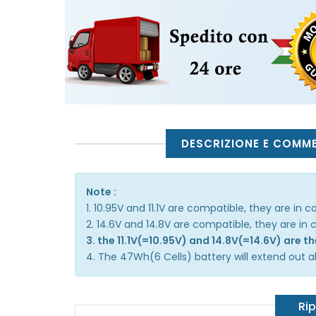
DESCRIZIONE E COMM
Note :
1. 10.95V and 11.1V are compatible, they are in
2. 14.6V and 14.8V are compatible, they are i
3. the 11.1V(=10.95V) and 14.8V(=14.6V) are 
4. The 47Wh(6 Cells) battery will extend out ab
Rip