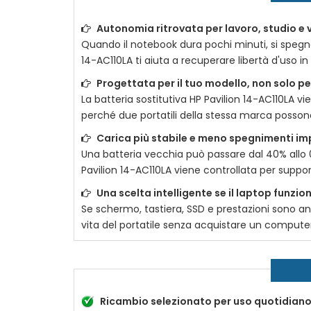
Autonomia ritrovata per lavoro, studio e 
Quando il notebook dura pochi minuti, si spegn
14-AC110LA
ti aiuta a recuperare libertà d'uso in 
Progettata per il tuo modello, non solo p
La
batteria sostitutiva HP Pavilion 14-AC110LA
vie
perché due portatili della stessa marca possono
Carica più stabile e meno spegnimenti im
Una batteria vecchia può passare dal 40% allo 
Pavilion 14-AC110LA
viene controllata per support
Una scelta intelligente se il laptop funzi
Se schermo, tastiera, SSD e prestazioni sono a
vita del portatile senza acquistare un compute
Ricambio selezionato per uso quotidian