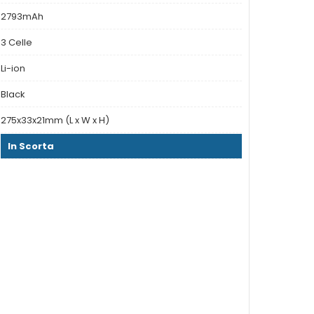
2793mAh
3 Celle
Li-ion
Black
275x33x21mm (L x W x H)
In Scorta