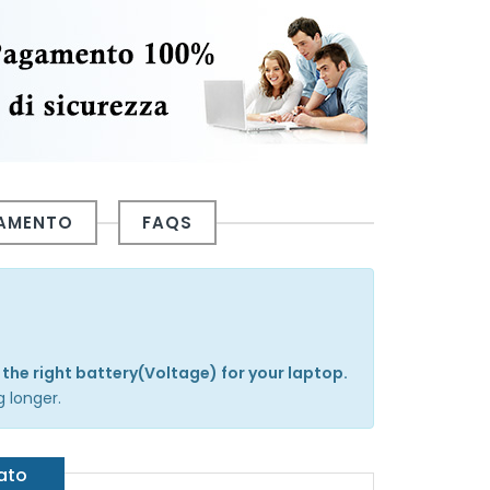
GAMENTO
FAQS
 the right battery(Voltage) for your laptop.
g longer.
gato