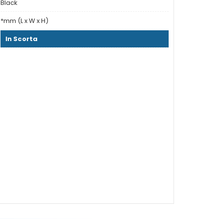
Black
*mm (L x W x H)
In Scorta