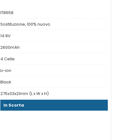
ITB658
Sostituzione, 100% nuovo
14.8V
2600mAh
4 Celle
Li-ion
Black
275x33x21mm (L x W x H)
In Scorta