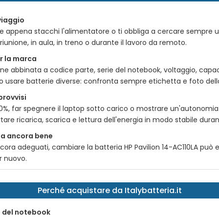
viaggio
e appena stacchi l'alimentatore o ti obbliga a cercare sempre u
riunione, in aula, in treno o durante il lavoro da remoto.
er la marca
ne abbinata a codice parte, serie del notebook, voltaggio, cap
 usare batterie diverse: confronta sempre etichetta e foto della 
provvisi
0%, far spegnere il laptop sotto carico o mostrare un'autonomia
are ricarica, scarica e lettura dell'energia in modo stabile duran
ona ancora bene
ncora adeguati, cambiare la
batteria HP Pavilion 14-AC110LA
può e
r nuovo.
Perché acquistare da Italybatteria.it
o del notebook