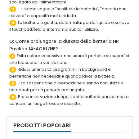
scollegato dall'alimentatore.
Il sistema segnala "sostituire la batteria", "batteria non
3
rilevata" o capacità molto ridotta.
La batteria è gonfia, deformata, perde liquido o solleva
4
il touchpad/telaio: interrompi subito l'utilizzo.
Q: Come prolungare la durata della batteria HP
Pavilion 14-AC107NE?
Evita calore eccessivo: non usare il portatile su superfici
1
che bloccano la ventilazione.
Riduci luminosità, programmi in background e
2
periferiche non necessarie quando lavori a batteria.
Usa sospensione o ibernazione quando non utilizzi il
3
notebook per un periodo prolungato.
Per conservazione lunga, tieni la batteria parzialmente
4
carica in un luogo fresco e asciutto.
PRODOTTI POPOLARI