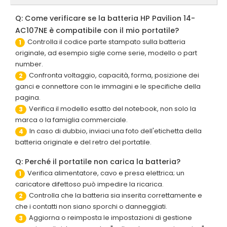
Q: Come verificare se la batteria HP Pavilion 14-
AC107NE è compatibile con il mio portatile?
Controlla il codice parte stampato sulla batteria
1
originale, ad esempio sigle come serie, modello o part
number.
Confronta voltaggio, capacità, forma, posizione dei
2
ganci e connettore con le immagini e le specifiche della
pagina.
Verifica il modello esatto del notebook, non solo la
3
marca o la famiglia commerciale.
In caso di dubbio, inviaci una foto dell'etichetta della
4
batteria originale e del retro del portatile.
Q: Perché il portatile non carica la batteria?
Verifica alimentatore, cavo e presa elettrica; un
1
caricatore difettoso può impedire la ricarica.
Controlla che la batteria sia inserita correttamente e
2
che i contatti non siano sporchi o danneggiati.
Aggiorna o reimposta le impostazioni di gestione
3