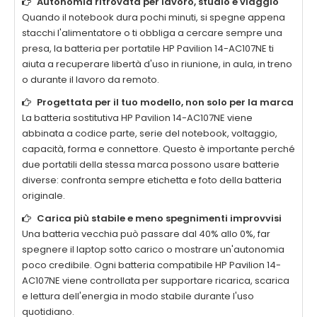
Autonomia ritrovata per lavoro, studio e viaggio
Quando il notebook dura pochi minuti, si spegne appena
stacchi l'alimentatore o ti obbliga a cercare sempre una
presa, la
batteria per portatile HP Pavilion 14-AC107NE
ti
aiuta a recuperare libertà d'uso in riunione, in aula, in treno
o durante il lavoro da remoto.
Progettata per il tuo modello, non solo per la marca
La
batteria sostitutiva HP Pavilion 14-AC107NE
viene
abbinata a codice parte, serie del notebook, voltaggio,
capacità, forma e connettore. Questo è importante perché
due portatili della stessa marca possono usare batterie
diverse: confronta sempre etichetta e foto della batteria
originale.
Carica più stabile e meno spegnimenti improvvisi
Una batteria vecchia può passare dal 40% allo 0%, far
spegnere il laptop sotto carico o mostrare un'autonomia
poco credibile. Ogni
batteria compatibile HP Pavilion 14-
AC107NE
viene controllata per supportare ricarica, scarica
e lettura dell'energia in modo stabile durante l'uso
quotidiano.