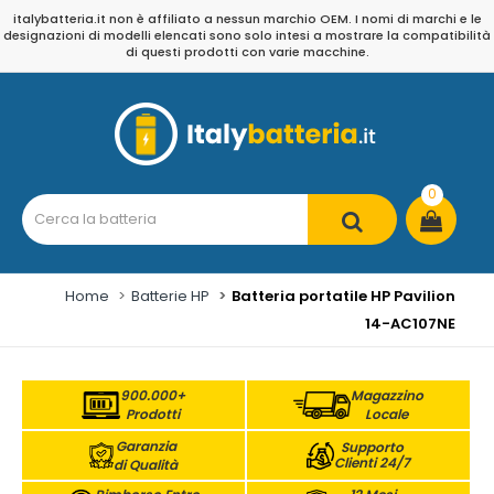
italybatteria.it non è affiliato a nessun marchio OEM. I nomi di marchi e le
designazioni di modelli elencati sono solo intesi a mostrare la compatibilità
di questi prodotti con varie macchine.
0
Home
Batterie HP
Batteria portatile HP Pavilion
14-AC107NE
900.000+
Magazzino
Prodotti
Locale
Garanzia
Supporto
Clienti 24/7
di Qualità