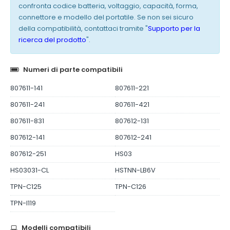
confronta codice batteria, voltaggio, capacità, forma,
connettore e modello del portatile. Se non sei sicuro
della compatibilità, contattaci tramite "
Supporto per la
ricerca del prodotto
".
Numeri di parte compatibili
807611-141
807611-221
807611-241
807611-421
807611-831
807612-131
807612-141
807612-241
807612-251
HS03
HS03031-CL
HSTNN-LB6V
TPN-C125
TPN-C126
TPN-I119
Modelli compatibili