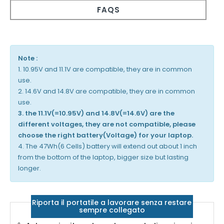
FAQS
Note :
1. 10.95V and 11.1V are compatible, they are in common
use.
2. 14.6V and 14.8V are compatible, they are in common
use.
3. the 11.1V(=10.95V) and 14.8V(=14.6V) are the
different voltages, they are not compatible, please
choose the right battery(Voltage) for your laptop.
4. The 47Wh(6 Cells) battery will extend out about 1 inch
from the bottom of the laptop, bigger size but lasting
longer.
Riporta il portatile a lavorare senza restare
sempre collegato