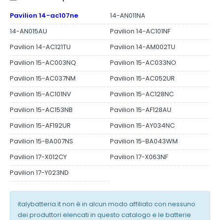
Pavilion 14-ac107ne
14-AN011NA
14-AN015AU
Pavilion 14-AC101NF
Pavilion 14-AC121TU
Pavilion 14-AM002TU
Pavilion 15-AC003NQ
Pavilion 15-AC033NO
Pavilion 15-AC037NM
Pavilion 15-AC052UR
Pavilion 15-AC101NV
Pavilion 15-AC128NC
Pavilion 15-AC153NB
Pavilion 15-AF128AU
Pavilion 15-AF192UR
Pavilion 15-AY034NC
Pavilion 15-BA007NS
Pavilion 15-BA043WM
Pavilion 17-X012CY
Pavilion 17-X063NF
Pavilion 17-Y023ND
italybatteria.it non è in alcun modo affiliato con nessuno
dei produttori elencati in questo catalogo e le batterie