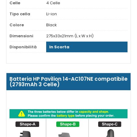
Celle
4 Celle
Tipo cella
Li-ion
Colore
Black
Dimensioni
275x33x21mm (L x W x H)
Disponibilità
In Scorta
Batteria HP Pavilion 14-AC107NE compatibile
(2793mAh 3 Celle)