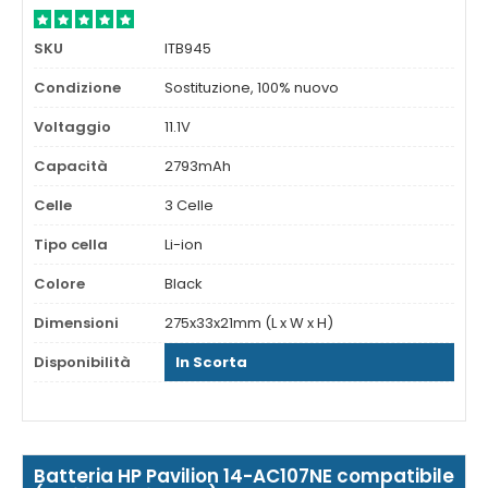
SKU
ITB945
Condizione
Sostituzione, 100% nuovo
Voltaggio
11.1V
Capacità
2793mAh
Celle
3 Celle
Tipo cella
Li-ion
Colore
Black
Dimensioni
275x33x21mm (L x W x H)
Disponibilità
In Scorta
Batteria HP Pavilion 14-AC107NE compatibile