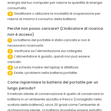
energia dal tuo computer per ridurre la quantità di energia
consumata.
Disattivare o utilizzare la modalità di sospensione per
4
ridurre al minimo il consumo della batteria.
Perché non posso caricare? (L'indicatore di ricarica
non è acceso)
La batteria del portatile è stata caricata e non è
1
necessario ricaricarla.
Verificare se l'alimentazione sia collegata.
2
L'alimentatore è guasto, quindi non può essere
3
caricato.
La scheda madre del laptop è difettosa.
4
Esiste i problemi nella batteria portatile.
5
Come risparmiare la batteria del portatile per un
lungo periodo?
Il metodo ideale di conservazione è quello di conservare la
batteria in un ambiente asciutto e fresco (consigliato nella
scatola della batteria), circa 20 gradi come l'ambiente di
archiviazione ideale. La batteria dovrebbe essere estratta