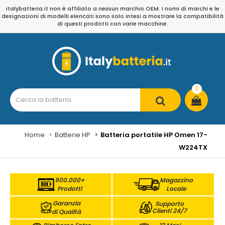
italybatteria.it non è affiliato a nessun marchio OEM. I nomi di marchi e le
designazioni di modelli elencati sono solo intesi a mostrare la compatibilità
di questi prodotti con varie macchine.
0
Home
Batterie HP
Batteria portatile HP Omen 17-
W224TX
900.000+
Magazzino
Prodotti
Locale
Garanzia
Supporto
Clienti 24/7
di Qualità