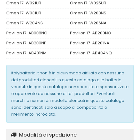
Omen 17-W021UR
Omen 17-W025UR
Omen 17-W031UR
Omen 17-W203NS
Omen 17-W204NS
Omen 17-W206NA
Pavilion 17-AB008NO
Pavilion 17-AB200NO
Pavilion 17-AB200NP
Pavilion 17-AB201NA
Pavilion 17-AB401NM
Pavilion 17-AB404NQ
italybatteria.it non è in alcun modo affiliato con nessuno
dei produttori elencati in questo catalogo e le batterie
vendute in questo catalogo non sono state sponsorizzate
o approvate da nessuno di tali produttori. Eventuali
marchi o numeri di modello elencati in questo catalogo
sono identificati solo a scopo di compatibilità o
riferimento incrociato.
Modalità di spedizione