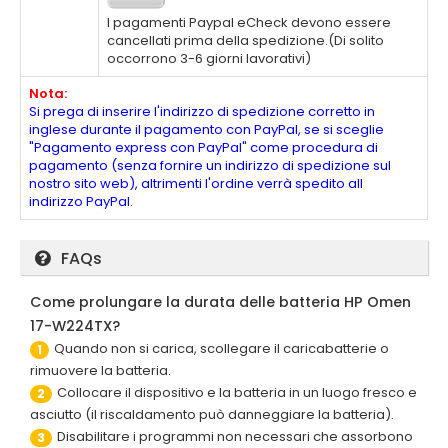
I pagamenti Paypal eCheck devono essere
cancellati prima della spedizione.(Di solito
occorrono 3-6 giorni lavorativi)
Nota:
Si prega di inserire l'indirizzo di spedizione corretto in
inglese durante il pagamento con PayPal, se si sceglie
"Pagamento express con PayPal" come procedura di
pagamento (senza fornire un indirizzo di spedizione sul
nostro sito web), altrimenti l'ordine verrà spedito all
indirizzo PayPal.
FAQs
Come prolungare la durata delle batteria HP Omen
17-W224TX?
Quando non si carica, scollegare il caricabatterie o
1
rimuovere la batteria.
Collocare il dispositivo e la batteria in un luogo fresco e
2
asciutto (il riscaldamento può danneggiare la batteria).
Disabilitare i programmi non necessari che assorbono
3