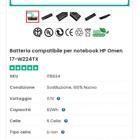
Batteria compatibile per notebook HP Omen
17-W224TX
SKU
ITB934
Condizione
Sostituzione, 100% Nuovo
Voltaggio
11.1V
Capacità
62Wh
Celle
6 Celle
Tipo cella
Li-ion