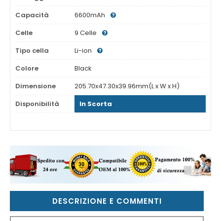
Capacità
6600mAh
Celle
9 Celle
Tipo cella
Li-ion
Colore
Black
Dimensione
205.70x47.30x39.96mm(L x W x H)
Disponibilità
In Scorta
DESCRIZIONE E COMMENTI