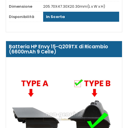
Dimensione
205.70X47.30X20.30mm(L x W x H)
Disponibilità
In Scorta
Batteria HP Envy 15-Q209TX di Ricambio
(6600mAh 9 Celle)