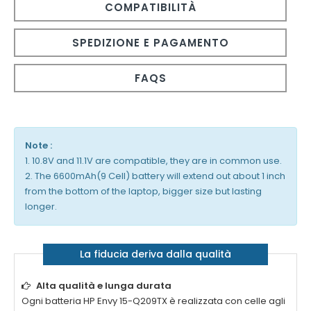
COMPATIBILITÀ
SPEDIZIONE E PAGAMENTO
FAQS
Note :
1. 10.8V and 11.1V are compatible, they are in common use.
2. The 6600mAh(9 Cell) battery will extend out about 1 inch
from the bottom of the laptop, bigger size but lasting
longer.
La fiducia deriva dalla qualità
Alta qualità e lunga durata
Ogni
batteria HP Envy 15-Q209TX
è realizzata con celle agli