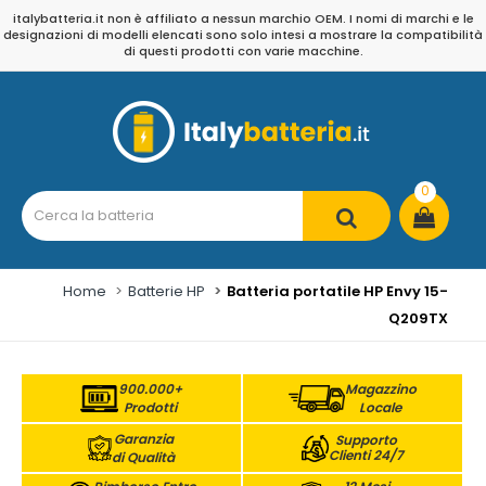
italybatteria.it non è affiliato a nessun marchio OEM. I nomi di marchi e le
designazioni di modelli elencati sono solo intesi a mostrare la compatibilità
di questi prodotti con varie macchine.
0
Home
Batterie HP
Batteria portatile HP Envy 15-
Q209TX
900.000+
Magazzino
Prodotti
Locale
Garanzia
Supporto
Clienti 24/7
di Qualità