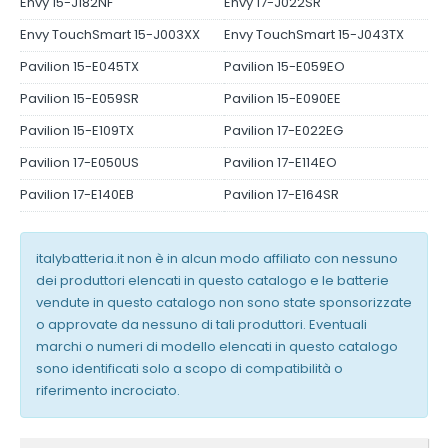
Envy 15-J182NF
Envy 17-J022SR
Envy TouchSmart 15-J003XX
Envy TouchSmart 15-J043TX
Pavilion 15-E045TX
Pavilion 15-E059EO
Pavilion 15-E059SR
Pavilion 15-E090EE
Pavilion 15-E109TX
Pavilion 17-E022EG
Pavilion 17-E050US
Pavilion 17-E114EO
Pavilion 17-E140EB
Pavilion 17-E164SR
italybatteria.it non è in alcun modo affiliato con nessuno
dei produttori elencati in questo catalogo e le batterie
vendute in questo catalogo non sono state sponsorizzate
o approvate da nessuno di tali produttori. Eventuali
marchi o numeri di modello elencati in questo catalogo
sono identificati solo a scopo di compatibilità o
riferimento incrociato.