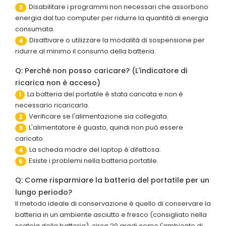
Disabilitare i programmi non necessari che assorbono
3
energia dal tuo computer per ridurre la quantità di energia
consumata.
Disattivare o utilizzare la modalità di sospensione per
4
ridurre al minimo il consumo della batteria.
Q: Perché non posso caricare? (L'indicatore di
ricarica non è acceso)
La batteria del portatile è stata caricata e non è
1
necessario ricaricarla.
Verificare se l'alimentazione sia collegata.
2
L'alimentatore è guasto, quindi non può essere
3
caricato.
La scheda madre del laptop è difettosa.
4
Esiste i problemi nella batteria portatile.
5
Q: Come risparmiare la batteria del portatile per un
lungo periodo?
Il metodo ideale di conservazione è quello di conservare la
batteria in un ambiente asciutto e fresco (consigliato nella
scatola della batteria), circa 20 gradi come l'ambiente di