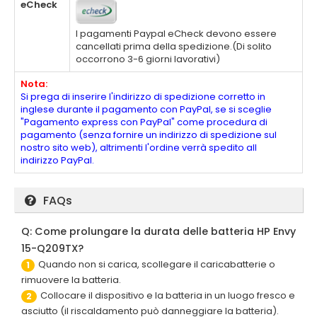
eCheck
I pagamenti Paypal eCheck devono essere
cancellati prima della spedizione.(Di solito
occorrono 3-6 giorni lavorativi)
Nota:
Si prega di inserire l'indirizzo di spedizione corretto in
inglese durante il pagamento con PayPal, se si sceglie
"Pagamento express con PayPal" come procedura di
pagamento (senza fornire un indirizzo di spedizione sul
nostro sito web), altrimenti l'ordine verrà spedito all
indirizzo PayPal.
FAQs
Q: Come prolungare la durata delle batteria HP Envy
15-Q209TX?
Quando non si carica, scollegare il caricabatterie o
1
rimuovere la batteria.
Collocare il dispositivo e la batteria in un luogo fresco e
2
asciutto (il riscaldamento può danneggiare la batteria).