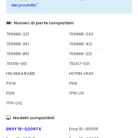
del prodotto
".
Numeri di parte compatibili
709988-221
709988-242
709988-251
709988-421
709988-851
709989-221
710416-001
710417-001
H6L38AA#ABB
HSTNN-LB40
P1O9
PI06
PI09
TPN-L111
TPN-L112
Modelli compatibili
ENVY 15-Q209TX
Envy 15-J010SR