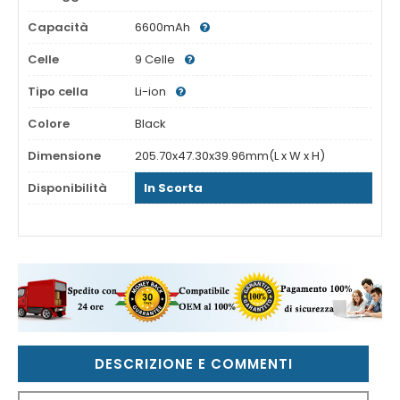
Capacità
6600mAh
Celle
9 Celle
Tipo cella
Li-ion
Colore
Black
Dimensione
205.70x47.30x39.96mm(L x W x H)
Disponibilità
In Scorta
DESCRIZIONE E COMMENTI