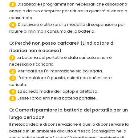
Disabilitare i programmi non necessari che assorbono
3
energia dal tuo computer per ridurre la quantità di energia
consumata.
Disattivare o utilizzare la modalità di sospensione per
4
ridurre al minimo il consumo della batteria.
Q: Perché non posso caricare? (L'indicatore di
ricarica non è acceso)
La batteria del portatile è stata caricata e non è
1
necessario ricaricarla.
Verificare se l'alimentazione sia collegata.
2
L'alimentatore è guasto, quindi non può essere
3
caricato.
La scheda madre del laptop è difettosa.
4
Esiste i problemi nella batteria portatile.
5
Q: Come risparmiare la batteria del portatile per un
lungo periodo?
Il metodo ideale di conservazione è quello di conservare la
batteria in un ambiente asciutto e fresco (consigliato nella
scatola della batteria), circa 20 gradi come l'ambiente di