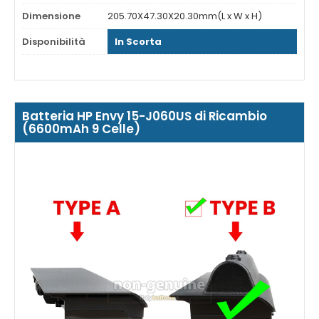
Dimensione
205.70X47.30X20.30mm(L x W x H)
Disponibilità
In Scorta
Batteria HP Envy 15-J060US di Ricambio
(6600mAh 9 Celle)