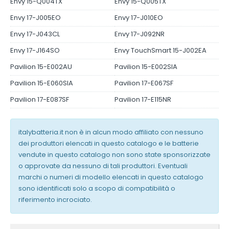
Envy 15-Q004TX
Envy 15-Q005TX
Envy 17-J005EO
Envy 17-J010EO
Envy 17-J043CL
Envy 17-J092NR
Envy 17-J164SO
Envy TouchSmart 15-J002EA
Pavilion 15-E002AU
Pavilion 15-E002SIA
Pavilion 15-E060SIA
Pavilion 17-E067SF
Pavilion 17-E087SF
Pavilion 17-E115NR
italybatteria.it non è in alcun modo affiliato con nessuno
dei produttori elencati in questo catalogo e le batterie
vendute in questo catalogo non sono state sponsorizzate
o approvate da nessuno di tali produttori. Eventuali
marchi o numeri di modello elencati in questo catalogo
sono identificati solo a scopo di compatibilità o
riferimento incrociato.