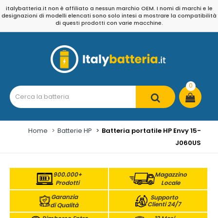
italybatteria.it non è affiliato a nessun marchio OEM. I nomi di marchi e le
designazioni di modelli elencati sono solo intesi a mostrare la compatibilità
di questi prodotti con varie macchine.
0
Home
Batterie HP
Batteria portatile HP Envy 15-
J060US
900.000+
Magazzino
Prodotti
Locale
Garanzia
Supporto
Clienti 24/7
di Qualità