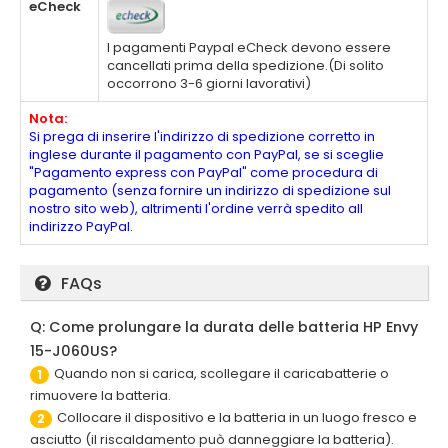
eCheck
I pagamenti Paypal eCheck devono essere
cancellati prima della spedizione.(Di solito
occorrono 3-6 giorni lavorativi)
Nota:
Si prega di inserire l'indirizzo di spedizione corretto in
inglese durante il pagamento con PayPal, se si sceglie
"Pagamento express con PayPal" come procedura di
pagamento (senza fornire un indirizzo di spedizione sul
nostro sito web), altrimenti l'ordine verrà spedito all
indirizzo PayPal.
FAQs
Q: Come prolungare la durata delle batteria HP Envy
15-J060US?
Quando non si carica, scollegare il caricabatterie o
1
rimuovere la batteria.
Collocare il dispositivo e la batteria in un luogo fresco e
2
asciutto (il riscaldamento può danneggiare la batteria).