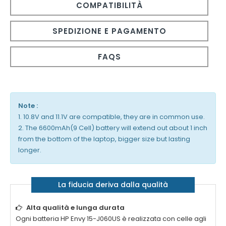
COMPATIBILITÀ
SPEDIZIONE E PAGAMENTO
FAQS
Note :
1. 10.8V and 11.1V are compatible, they are in common use.
2. The 6600mAh(9 Cell) battery will extend out about 1 inch
from the bottom of the laptop, bigger size but lasting
longer.
La fiducia deriva dalla qualità
Alta qualità e lunga durata
Ogni
batteria HP Envy 15-J060US
è realizzata con celle agli