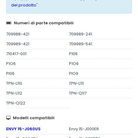
del prodotto
".
Numeri di parte compatibili
709988-421
709989-241
709989-421
709989-541
710417-001
P106
P1O6
P1O9
PI06
PIO9
TPN-L110
TPN-L111
TPN-L112
TPN-Q117
TPN-Q122
Modelli compatibili
ENVY 15-J060US
Envy 15-J000ER