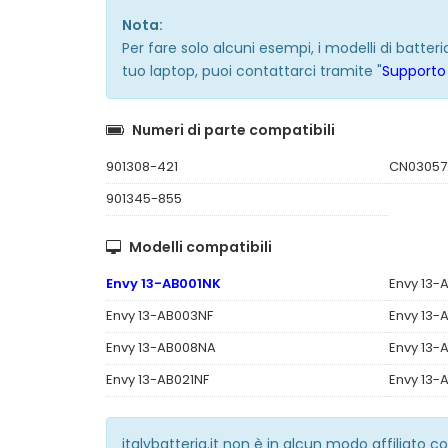
Nota:
Per fare solo alcuni esempi, i modelli di batte
tuo laptop, puoi contattarci tramite "
Supporto 
Numeri di parte compatibili
901308-421
CN03057
901345-855
Modelli compatibili
Envy 13-AB001NK
Envy 13-
Envy 13-AB003NF
Envy 13
Envy 13-AB008NA
Envy 13-
Envy 13-AB021NF
Envy 13-
italybatteria.it non è in alcun modo affiliato