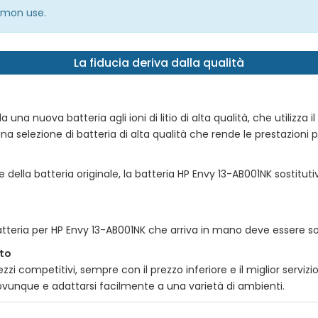
ommon use.
La fiducia deriva dalla qualità
na nuova batteria agli ioni di litio di alta qualità, che utilizza il 
na selezione di batteria di alta qualità che rende le prestazioni pi
e della batteria originale, la batteria
HP Envy 13-AB001NK
sostituti
atteria per
HP Envy 13-AB001NK
che arriva in mano deve essere sot
tto
zi competitivi, sempre con il prezzo inferiore e il miglior serviz
e ovunque e adattarsi facilmente a una varietà di ambienti.