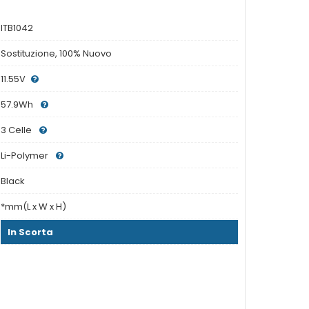
ITB1042
Sostituzione, 100% Nuovo
11.55V
57.9Wh
3 Celle
Li-Polymer
Black
*mm(L x W x H)
In Scorta