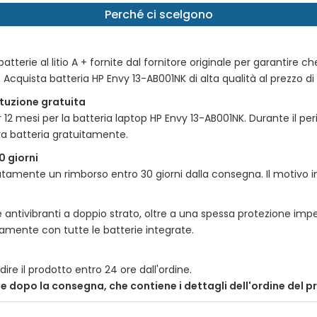
Perché ci scelgono
tterie al litio A + fornite dal fornitore originale per garantire ch
e. Acquista batteria
HP Envy 13-AB001NK
di alta qualità al prezzo di
tituzione gratuita
r 12 mesi per la batteria laptop
HP Envy 13-AB001NK
. Durante il pe
va batteria gratuitamente.
0 giorni
amente un rimborso entro 30 giorni dalla consegna. Il motivo incl
 antivibranti a doppio strato, oltre a una spessa protezione impe
itamente con tutte le batterie integrate.
ire il prodotto entro 24 ore dall'ordine.
nte dopo la consegna, che contiene i dettagli dell'ordine del 