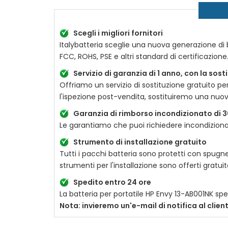
Scegli i migliori fornitori
Italybatteria sceglie una nuova generazione di ba
FCC, ROHS, PSE e altri standard di certificazion
Servizio di garanzia di 1 anno, con la sos
Offriamo un servizio di sostituzione gratuito pe
l'ispezione post-vendita, sostituiremo una nuo
Garanzia di rimborso incondizionato di 3
Le garantiamo che puoi richiedere incondizionat
Strumento di installazione gratuito
Tutti i pacchi batteria sono protetti con spugne
strumenti per l'installazione sono offerti gratu
Spedito entro 24 ore
La batteria per portatile
HP Envy 13-AB001NK
sped
Nota: invieremo un'e-mail di notifica al clie