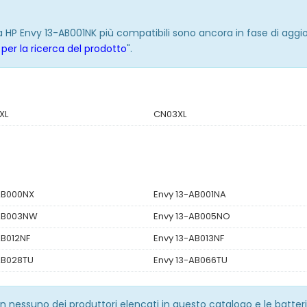
ria HP Envy 13-AB001NK più compatibili sono ancora in fase di agg
per la ricerca del prodotto
".
XL
CN03XL
AB000NX
Envy 13-AB001NA
-AB003NW
Envy 13-AB005NO
AB012NF
Envy 13-AB013NF
AB028TU
Envy 13-AB066TU
 con nessuno dei produttori elencati in questo catalogo e le batt