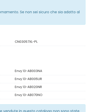
iornamento. Se non sei sicuro che sia adatto al
CN03057XL-PL
Envy 13-AB003NA
Envy 13-AB005UR
Envy 13-AB020NR
Envy 13-AB070NO
erie vendute in questo catalogo non sono state