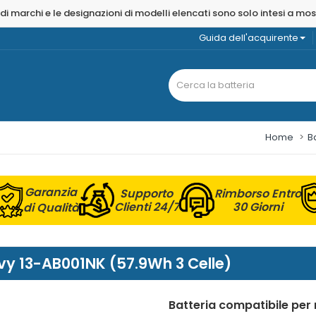
 di marchi e le designazioni di modelli elencati sono solo intesi a mo
Guida dell'acquirente
Home
B
Garanzia
Supporto
Rimborso Entro
Clienti 24/7
30 Giorni
di Qualità
Envy 13-AB001NK (57.9Wh 3 Celle)
Batteria compatibile pe