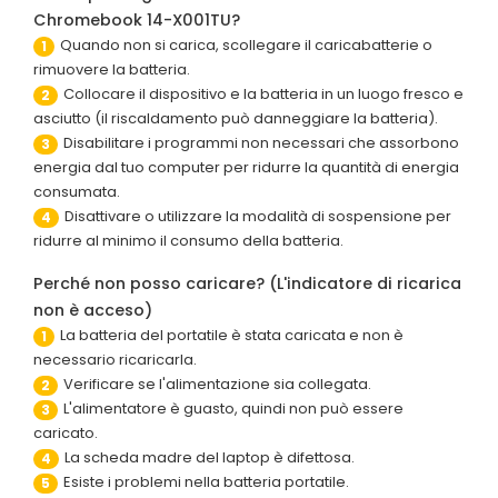
Chromebook 14-X001TU?
Quando non si carica, scollegare il caricabatterie o
1
rimuovere la batteria.
Collocare il dispositivo e la batteria in un luogo fresco e
2
asciutto (il riscaldamento può danneggiare la batteria).
Disabilitare i programmi non necessari che assorbono
3
energia dal tuo computer per ridurre la quantità di energia
consumata.
Disattivare o utilizzare la modalità di sospensione per
4
ridurre al minimo il consumo della batteria.
Perché non posso caricare? (L'indicatore di ricarica
non è acceso)
La batteria del portatile è stata caricata e non è
1
necessario ricaricarla.
Verificare se l'alimentazione sia collegata.
2
L'alimentatore è guasto, quindi non può essere
3
caricato.
La scheda madre del laptop è difettosa.
4
Esiste i problemi nella batteria portatile.
5