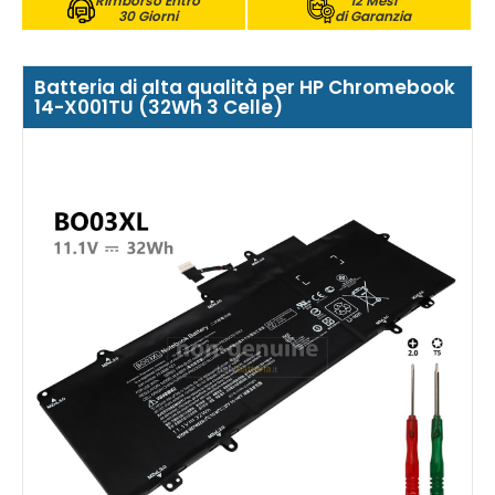
Rimborso Entro
12 Mesi
30 Giorni
di Garanzia
Batteria di alta qualità per HP Chromebook
14-X001TU (32Wh 3 Celle)