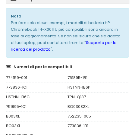
Nota:
Per fare solo alcuni esempi, i modelli di batteria HP
Chromebook 14-X001TU più compatibili sono ancora in
fase di aggiornamento. Se non sei sicuro che sia adatto
al tuo laptop, puoi contattarci tramite "
Supporto per la
ricerca del prodotto
".
Numeri di parte compatibili
774159-001
751895-1B1
773836-1C1
HSTNN-IB6P
HSTNN-IB6C
TPN-Q137
751895-1C1
BO03032XL
B003XL
752235-005
BO03XL
773836-1B1