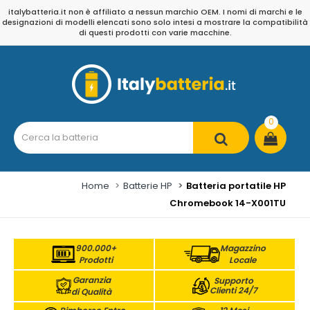
italybatteria.it non è affiliato a nessun marchio OEM. I nomi di marchi e le
designazioni di modelli elencati sono solo intesi a mostrare la compatibilità
di questi prodotti con varie macchine.
0
Home
Batterie HP
Batteria portatile HP
Chromebook 14-X001TU
900.000+
Magazzino
Prodotti
Locale
Garanzia
Supporto
Clienti 24/7
di Qualità