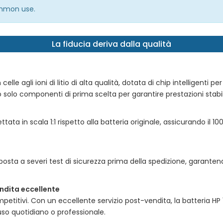
common use.
La fiducia deriva dalla qualità
celle agli ioni di litio di alta qualità, dotata di chip intelligenti pe
 solo componenti di prima scelta per garantire prestazioni stabili,
tata in scala 1:1 rispetto alla batteria originale, assicurando il 1
osta a severi test di sicurezza prima della spedizione, garante
ndita eccellente
petitivi. Con un eccellente servizio post-vendita, la
batteria H
uso quotidiano o professionale.