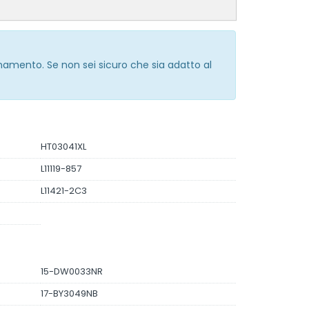
rnamento. Se non sei sicuro che sia adatto al
HT03041XL
L11119-857
L11421-2C3
15-DW0033NR
17-BY3049NB