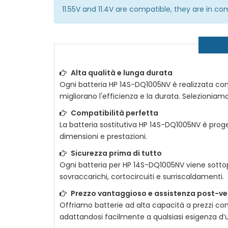
11.55V and 11.4V are compatible, they are in 
Alta qualità e lunga durata
Ogni
batteria HP 14S-DQ1005NV
è realizzata con 
migliorano l'efficienza e la durata. Selezioniamo
Compatibilità perfetta
La
batteria sostitutiva HP 14S-DQ1005NV
è proget
dimensioni e prestazioni.
Sicurezza prima di tutto
Ogni
batteria per HP 14S-DQ1005NV
viene sottop
sovraccarichi, cortocircuiti e surriscaldamenti.
Prezzo vantaggioso e assistenza post-ve
Offriamo batterie ad alta capacità a prezzi com
adattandosi facilmente a qualsiasi esigenza d’