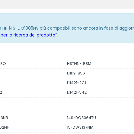
ria HP 14S-DQ1005NV più compatibili sono ancora in fase di aggio
per la ricerca del prodotto
".
B8O
HSTNN-LB8M
5
L11119-856
1
L11421-2C1
D2
L11421-542
63NB
14S-DQ3064TU
02NH
15-DW3137NIA