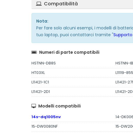
Compatibilità
Nota:
Per fare solo alcuni esempi, i modelli di batte
tuo laptop, puoi contattarci tramite "
Supporto 
Numeri di parte compatibili
HSTNN-DB8S
HSTNN-I
HT03XL
L11119-85
L11421-1C1
L11421-27
L11421-2D1
L11421-2
Modelli compatibili
14s-dq1005nv
14-DK00
15-DW0080NF
15-DW20