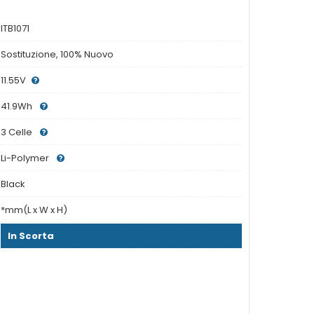
ITB1071
Sostituzione, 100% Nuovo
11.55V
41.9Wh
3 Celle
Li-Polymer
Black
*mm(L x W x H)
In Scorta