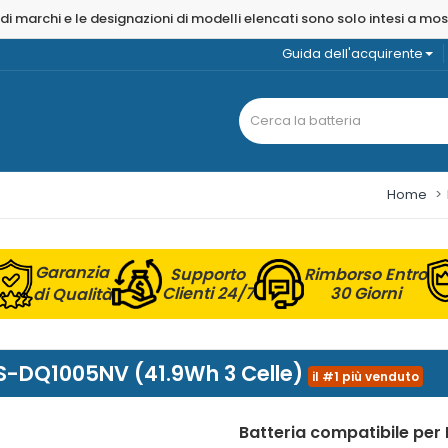
 di marchi e le designazioni di modelli elencati sono solo intesi a mo
Guida dell'acquirente
Home
Garanzia
Supporto
Rimborso Entro
Clienti 24/7
30 Giorni
di Qualità
14S-DQ1005NV (41.9Wh 3 Celle)
il #1 più venduto
Batteria compatibile pe