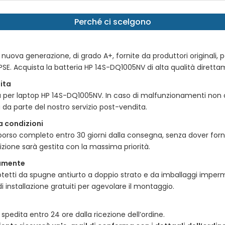
Perché ci scelgono
o di nuova generazione, di grado A+, fornite da produttori originali
PSE. Acquista la
batteria HP 14S-DQ1005NV di alta qualità
direttam
ita
a per laptop HP 14S-DQ1005NV
. In caso di malfunzionamenti non
 da parte del nostro servizio post-vendita.
a condizioni
imborso completo entro 30 giorni dalla consegna, senza dover forn
dizione sarà gestita con la massima priorità.
tamente
etti da spugne antiurto a doppio strato e da imballaggi impermeab
i installazione gratuiti per agevolare il montaggio.
spedita entro 24 ore dalla ricezione dell’ordine.