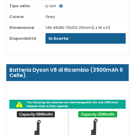
Tipo cella
Li-ion
Colore
Grey
Dimensione
146.46x80.70x120.20mm(L x W x H)
Disponibilità
In Scorta
Batteria Dyson V8 di Ricambio (3500mAh 6
Celle)