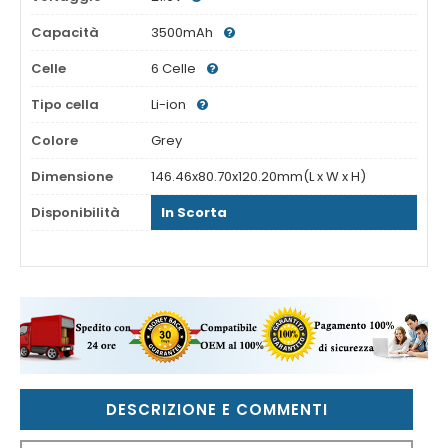
Capacità
3500mAh
Celle
6 Celle
Tipo cella
Li-ion
Colore
Grey
Dimensione
146.46x80.70x120.20mm(L x W x H)
Disponibilità
In Scorta
DESCRIZIONE E COMMENTI