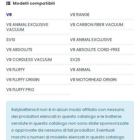
Modelli compatibili
V8
V8 RANGE
V8 ANIMAL EXCLUSIVE
V8 CARBON FIBER VACUUM
VACUUM
SV10
V8 ANIMAL EXCLUSIVE
V8 ABSOLUTE
V8 ABSOLUTE CORD-FREE
V8 CORDLESS VACUUM
SV25
V8 FLUFFY
V8 ANIMAL
V8 FLUFFY ORIGIN
V8 MOTORHEAD ORIGIN
V8 FLUFFY PRO
italybatteria.it non è in alcun modo affiliato con nessuno
dei produttori elencati in questo catalogo e le batterie
vendute in questo catalogo non sono state sponsorizzate
o approvate da nessuno di tali produttori. Eventuali
marchi o numeri di modello elencati in questo catalogo