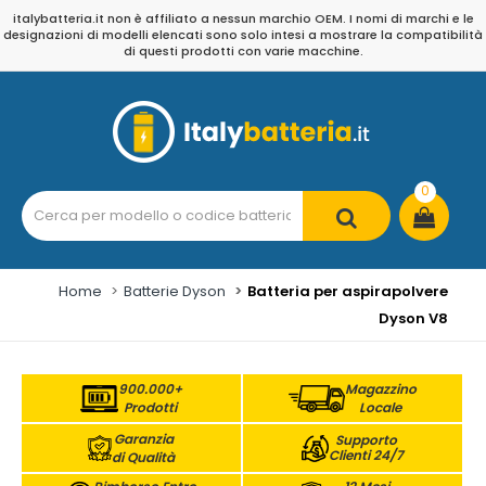
italybatteria.it non è affiliato a nessun marchio OEM. I nomi di marchi e le
designazioni di modelli elencati sono solo intesi a mostrare la compatibilità
di questi prodotti con varie macchine.
0
Home
Batterie Dyson
Batteria per aspirapolvere
Dyson V8
900.000+
Magazzino
Prodotti
Locale
Garanzia
Supporto
Clienti 24/7
di Qualità