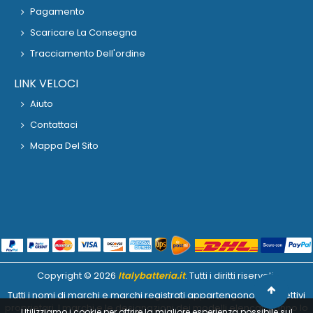
Pagamento
Scaricare La Consegna
Tracciamento Dell'ordine
LINK VELOCI
Aiuto
Contattaci
Mappa Del Sito
Copyright ©
2026
Italybatteria.it
. Tutti i diritti riservati.
Tutti i nomi di marchi e marchi registrati appartengono ai rispettivi
proprietari. I marchi e le designazioni dei modelli elencati hanno lo
Utilizziamo i cookie per offrire la migliore esperienza possibile sul