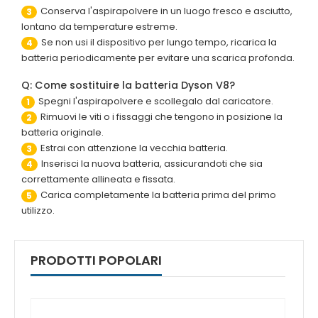
Conserva l'aspirapolvere in un luogo fresco e asciutto,
3
lontano da temperature estreme.
Se non usi il dispositivo per lungo tempo, ricarica la
4
batteria periodicamente per evitare una scarica profonda.
Q: Come sostituire la batteria Dyson V8?
Spegni l'aspirapolvere e scollegalo dal caricatore.
1
Rimuovi le viti o i fissaggi che tengono in posizione la
2
batteria originale.
Estrai con attenzione la vecchia batteria.
3
Inserisci la nuova batteria, assicurandoti che sia
4
correttamente allineata e fissata.
Carica completamente la batteria prima del primo
5
utilizzo.
PRODOTTI POPOLARI