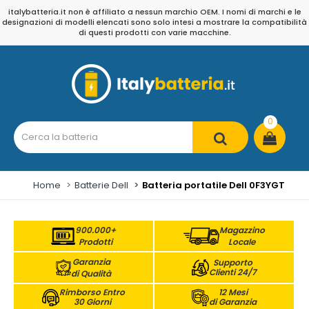
italybatteria.it non è affiliato a nessun marchio OEM. I nomi di marchi e le
designazioni di modelli elencati sono solo intesi a mostrare la compatibilità
di questi prodotti con varie macchine.
0
Home
Batterie Dell
Batteria portatile Dell 0F3YGT
900.000+
Magazzino
Prodotti
Locale
Garanzia
Supporto
Clienti 24/7
di Qualità
Rimborso Entro
12 Mesi
30 Giorni
di Garanzia