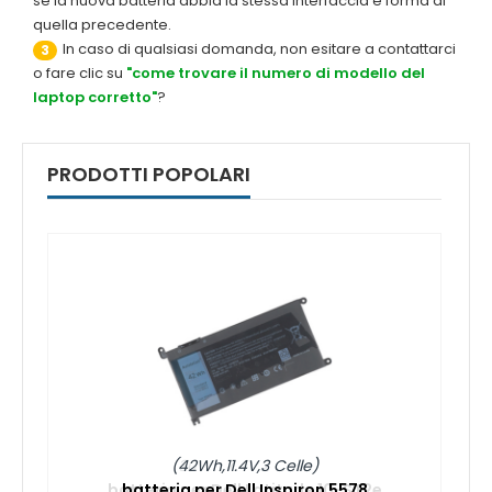
se la nuova batteria abbia la stessa interfaccia e forma di
quella precedente.
In caso di qualsiasi domanda, non esitare a contattarci
3
o fare clic su
"come trovare il numero di modello del
laptop corretto"
?
PRODOTTI POPOLARI
(42Wh,11.4V,3 Celle)
batteria per Dell Inspiron 5578