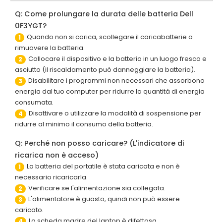
Q: Come prolungare la durata delle batteria Dell
0F3YGT?
Quando non si carica, scollegare il caricabatterie o
1
rimuovere la batteria.
Collocare il dispositivo e la batteria in un luogo fresco e
2
asciutto (il riscaldamento può danneggiare la batteria).
Disabilitare i programmi non necessari che assorbono
3
energia dal tuo computer per ridurre la quantità di energia
consumata.
Disattivare o utilizzare la modalità di sospensione per
4
ridurre al minimo il consumo della batteria.
Q: Perché non posso caricare? (L'indicatore di
ricarica non è acceso)
La batteria del portatile è stata caricata e non è
1
necessario ricaricarla.
Verificare se l'alimentazione sia collegata.
2
L'alimentatore è guasto, quindi non può essere
3
caricato.
La scheda madre del laptop è difettosa.
4