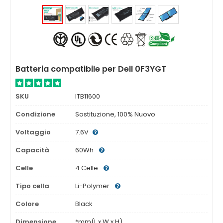
Batteria compatibile per Dell 0F3YGT
SKU
ITB11600
Condizione
Sostituzione, 100% Nuovo
Voltaggio
7.6V
Capacità
60Wh
Celle
4 Celle
Tipo cella
Li-Polymer
Colore
Black
Dimensione
*mm(L x W x H)