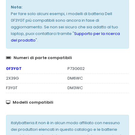
Nota:
Per fare solo alcuni esempi, i modelli di batteria Dell
0F3YGT più compatibili sono ancora in fase di
aggiornamento. Se non sei sicuro che sia adatto al tuo
laptop, puoi contattarci tramite "
Supporto per la ricerca
del prodotto
".
Numeri di parte compatibili
0F3YGT
P73G002
2X39G
DM6WC
F3YGT
DM3WC
Modelli compatibili
italybatteria.it non è in alcun modo affiliato con nessuno
dei produttori elencati in questo catalogo e le batterie