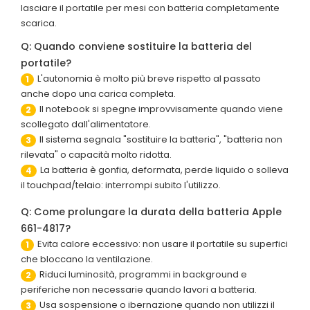
lasciare il portatile per mesi con batteria completamente
scarica.
Q: Quando conviene sostituire la batteria del
portatile?
L'autonomia è molto più breve rispetto al passato
1
anche dopo una carica completa.
Il notebook si spegne improvvisamente quando viene
2
scollegato dall'alimentatore.
Il sistema segnala "sostituire la batteria", "batteria non
3
rilevata" o capacità molto ridotta.
La batteria è gonfia, deformata, perde liquido o solleva
4
il touchpad/telaio: interrompi subito l'utilizzo.
Q: Come prolungare la durata della batteria Apple
661-4817?
Evita calore eccessivo: non usare il portatile su superfici
1
che bloccano la ventilazione.
Riduci luminosità, programmi in background e
2
periferiche non necessarie quando lavori a batteria.
Usa sospensione o ibernazione quando non utilizzi il
3