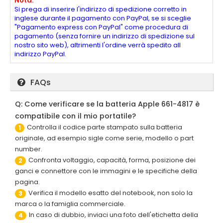
Nota:
Si prega di inserire l'indirizzo di spedizione corretto in
inglese durante il pagamento con PayPal, se si sceglie
"Pagamento express con PayPal" come procedura di
pagamento (senza fornire un indirizzo di spedizione sul
nostro sito web), altrimenti l'ordine verrà spedito all
indirizzo PayPal.
FAQs
Q: Come verificare se la batteria Apple 661-4817 è
compatibile con il mio portatile?
Controlla il codice parte stampato sulla batteria
1
originale, ad esempio sigle come serie, modello o part
number.
Confronta voltaggio, capacità, forma, posizione dei
2
ganci e connettore con le immagini e le specifiche della
pagina.
Verifica il modello esatto del notebook, non solo la
3
marca o la famiglia commerciale.
In caso di dubbio, inviaci una foto dell'etichetta della
4