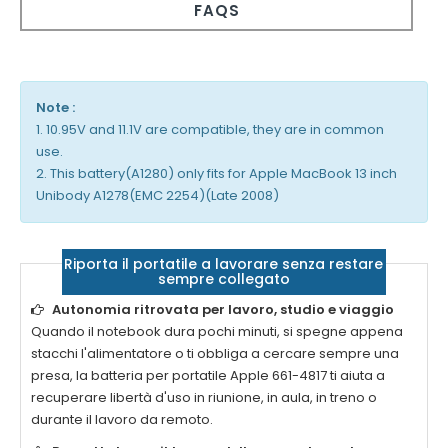
FAQS
Note :
1. 10.95V and 11.1V are compatible, they are in common
use.
2. This battery(A1280) only fits for Apple MacBook 13 inch
Unibody A1278(EMC 2254)(Late 2008)
Riporta il portatile a lavorare senza restare
sempre collegato
Autonomia ritrovata per lavoro, studio e viaggio
Quando il notebook dura pochi minuti, si spegne appena
stacchi l'alimentatore o ti obbliga a cercare sempre una
presa, la
batteria per portatile Apple 661-4817
ti aiuta a
recuperare libertà d'uso in riunione, in aula, in treno o
durante il lavoro da remoto.