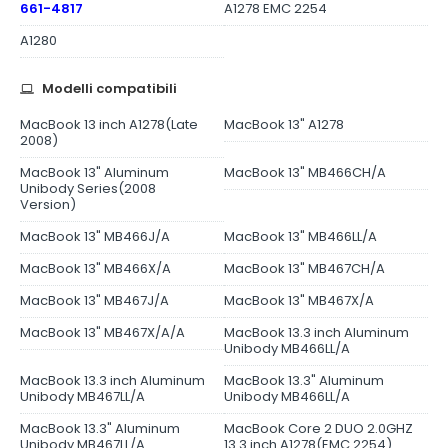
661-4817
A1278 EMC 2254
A1280
Modelli compatibili
MacBook 13 inch A1278(Late
MacBook 13" A1278
2008)
MacBook 13" Aluminum
MacBook 13" MB466CH/A
Unibody Series(2008
Version)
MacBook 13" MB466J/A
MacBook 13" MB466LL/A
MacBook 13" MB466X/A
MacBook 13" MB467CH/A
MacBook 13" MB467J/A
MacBook 13" MB467X/A
MacBook 13" MB467X/A/A
MacBook 13.3 inch Aluminum
Unibody MB466LL/A
MacBook 13.3 inch Aluminum
MacBook 13.3" Aluminum
Unibody MB467LL/A
Unibody MB466LL/A
MacBook 13.3" Aluminum
MacBook Core 2 DUO 2.0GHZ
Unibody MB467LL/A
13.3 inch A1278(EMC 2254)